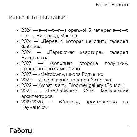
Борис Брагин
ИЗБРАННЫЕ ВЫСТАВКИ:
2024 — a—s—t—r—a open.vol. 5, галерея a—s—t
—r—a, Винзавод, Москва
2024 — «Деревня, которая не спит», галерея
Фабрика
2024 — «Парижская квартира», галерея
Наковальня
2023 — «Холодная сторона подушки»,
пространство Самообман
2023 — «Meltdown», школа Родченко
2023 — «Underгрань», галерея Артефакт
2022 — «What is art», Bloomer gallery (Лондон)
2021 — «ProBackyard», Союз Московских
архитекторов
2019-2020 — «Синтез», пространство на
Бауманской
Работы