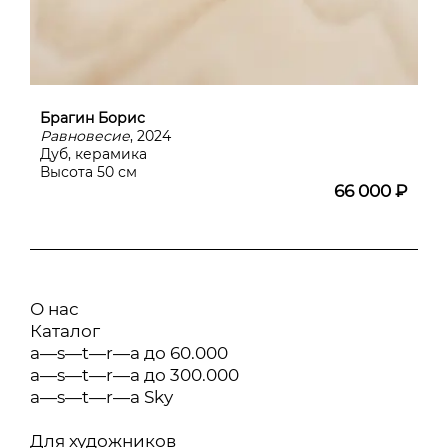
Брагин Борис
Равновесие
, 2024
Дуб, керамика
Высота 50 см
66 000 ₽
О нас
Каталог
a—s—t—r—a до 60.000
a—s—t—r—a до 300.000
a—s—t—r—a Sky
Для художников