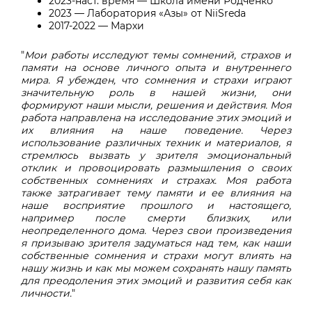
2023-наст. время — Школа имени Родченко
2023 — Лаборатория «Азы» от NiiSreda
2017-2022 — Мархи
"
Мои работы исследуют темы сомнений, страхов и
памяти на основе личного опыта и внутреннего
мира. Я убежден, что сомнения и страхи играют
значительную роль в нашей жизни, они
формируют наши мысли, решения и действия. Моя
работа направлена на исследование этих эмоций и
их влияния на наше поведение. Через
использование различных техник и материалов, я
стремлюсь вызвать у зрителя эмоциональный
отклик и провоцировать размышления о своих
собственных сомнениях и страхах. Моя работа
также затрагивает тему памяти и ее влияния на
наше восприятие прошлого и настоящего,
например после смерти близких, или
неопределенного дома. Через свои произведения
я призываю зрителя задуматься над тем, как наши
собственные сомнения и страхи могут влиять на
нашу жизнь и как мы можем сохранять нашу память
для преодоления этих эмоций и развития себя как
личности.
"