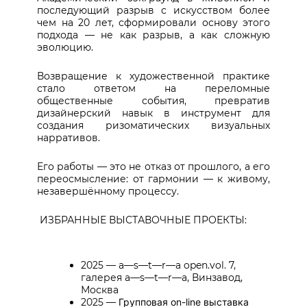
последующий разрыв с искусством более
чем на 20 лет, сформировали основу этого
подхода — не как разрыв, а как сложную
эволюцию.
Возвращение к художественной практике
стало ответом на переломные
общественные события, превратив
дизайнерский навык в инструмент для
создания ризоматических визуальных
нарративов.
Его работы — это не отказ от прошлого, а его
переосмысление: от гармонии — к живому,
незавершённому процессу.
ИЗБРАННЫЕ ВЫСТАВОЧНЫЕ ПРОЕКТЫ:
2025 —
a—s—t—r—a open.vol. 7,
галерея a—s—t—r—a, Винзавод,
Москва
2025
—
Групповая on-line выставка