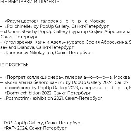
ЫЕ ВЫСТАВКИ И ПРОЕКТЫ:
— «Разум цветов», галерея a—с—t—р—a,
Москва
— «Polichinelle» by PopUp Gallery,
Санкт-Петербург
— «Rooms 303» by PopUp Gallery (куратор София Аброськин
, Санкт-Петербург
— «Угол зрения. Каин и Авель» куратор София Аброськина,
laev and Dianova, Санкт-Петербург
— «Rooms» by Nikolay Ten, Санкт-Петербург
Е ПРОЕКТЫ:
— «Портрет коллекционера», галерея a—с—t—р—a, Москва
— «Комнаты из белого камня» by PopUp Gallery 2024, Санкт
— «Тихий ход» by PopUp Gallery 2023,
галерея a—с—t—р—a
,
— «Dom» exhibition 2022, Санкт-Петербург
— «Posmotrim» exhibition 2021, Санкт-Петербург
— 1703 PopUp Gallery, Cанкт-Петербург
— «PAF» 2024, Cанкт-Петербург