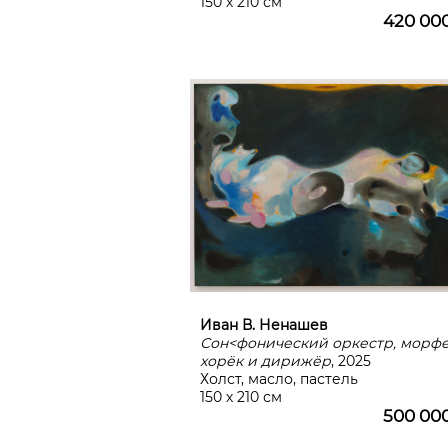
150 х 210 см
420 00
Иван В. Ненашев
Сон<фонический оркестр, морфеи
хорёк и дирижёр
, 2025
Холст, масло, пастель
150 х 210 см
500 00