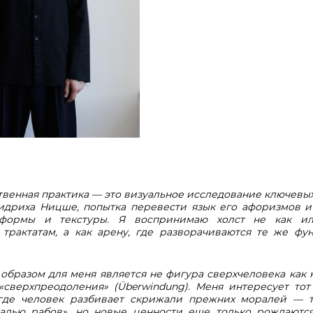
твенная практика — это визуальное исследование ключевы
идриха Ницше, попытка перевести язык его афоризмов и
 формы и текстуры. Я воспринимаю холст не как и
трактатам, а как арену, где разворачиваются те же фу
бразом для меня является не фигура сверхчеловека как н
«сверхпреодоления» (Überwindung). Меня интересует тот
где человек разбивает скрижали прежних моралей — 
алью рабов», но новые ценности еще только рождаются