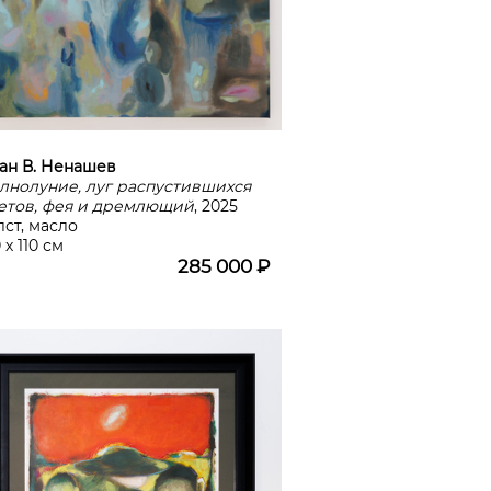
ан В. Ненашев
лнолуние, луг распустившихся
етов, фея и дремлющий
, 2025
лст, масло
 х 110 см
285 000 ₽