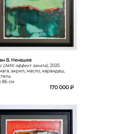
ан В. Ненашев
с (АИК эффект заката)
, 2025
мага, акрил, масло, карандаш,
стель
х 86 см
170 000 ₽