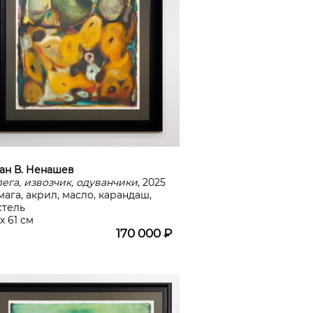
ан В. Ненашев
лега, извозчик, одуванчики
, 2025
мага, акрил, масло, карандаш,
стель
х 61 см
170 000 ₽