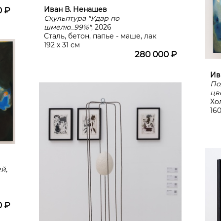
Иван В. Ненашев
0 ₽
Скульптура "Удар по
шмелю_99%"
, 2026
Сталь, бетон, папье - маше, лак
192 х 31 см
280 000 ₽
Ив
По
цв
Хо
160
̆,
0 ₽