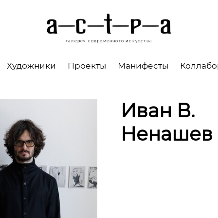
галерея современного искусства
Художники
Проекты
Манифесты
Коллаб
Иван В.
Ненашев