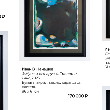
0 ₽
Ив
Ле
Бу
па
61 
Иван В. Ненашев
Э.Мунк и его друзья. Тревор и
Ганс
, 2025
Бумага, акрил, масло, карандаш,
пастель
86 х 61 см
170 000 ₽