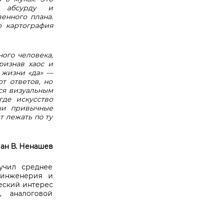
ти абсурду и
енного плана.
 картография
ного человека,
ризнав хаос и
ь жизни «да» —
т ответов, но
ся визуальным
де искусство
аши привычные
т лежать по ту
ан В. Ненашев
учил среднее
 инженерия и
ческий интерес
, аналоговой