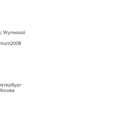
а), Wynwood
 Shum2008
-Петербург
 Москва