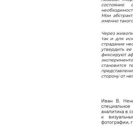
состояние о
необходимост
Мои абстрак
именно такого
Через живопис
так и для ис
страдание нео
утвердить ее
фиксируют аф
эксперимент
становится т
представления
сторону от нег
Иван В. Нен
специальное
аналитика в с
к визуальны
фотографии, 