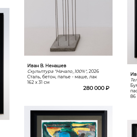
Иван В. Ненашев
Скульптура "Начало_100%"
, 2026
Ив
Сталь, бетон, папье - маше, лак
Те
162 х 31 см
Бу
280 000 ₽
па
86 