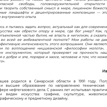
пасной свободы, головокружительной открытос
и творить собственный смысл в мире, лишенном божеств
тные ландшафты и децентрированные композиции — это
 внутреннего опыта.
ь я пытаюсь задать вопрос, актуальный как для современ
кусства: как обрести опору в мире, где бог умер? Как, п
тъемлемой частью бытия, не впасть в нигилизм, а сказат
 во всей ее амбивалентной полноте? Мои работы не даю
фективную интенсивность этого вопрошания. Они являют
ом по воплощению ницшеанской «философии молота», г
ем инструментом, который проверяет на прочность н
 о добре и зле, порядке и хаосе, человеке и том, что може
о».
Ив
ашев родился в Самарской области в 1991 году. Пол
 и высшее образование по направлению техническая
фере нефтегазового дела. С ранних лет испытывал практи
м видам искусства: графике, скульптуре, живописи
графическому и предметному дизайну.