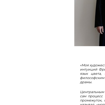
«Моя художес
интуиций Фр
язык цвета,
философским 
драмы.
Центральным о
сам процесс 
промежуток, 
называл «мор