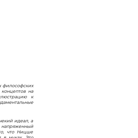
х философских
 концептов на
ллюстрацию к
ндаментальные
екий идеал, а
 напряженный
то, что Ницше
 в муках. Это