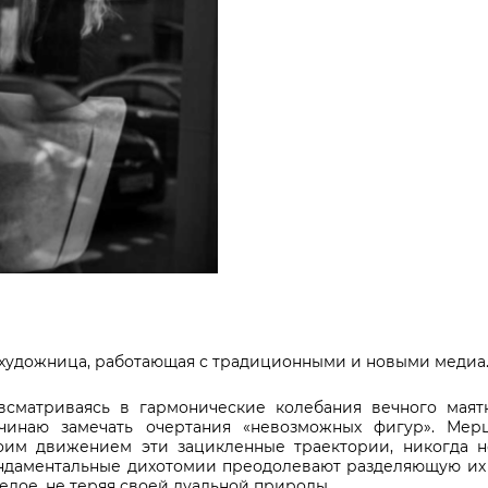
художница, работающая с традиционными и новыми медиа
всматриваясь в гармонические колебания вечного мая
ачинаю замечать очертания «невозможных фигур». Мерц
им движением эти зацикленные траектории, никогда н
Фундаментальные дихотомии преодолевают разделяющую их 
елое, не теряя своей дуальной природы.