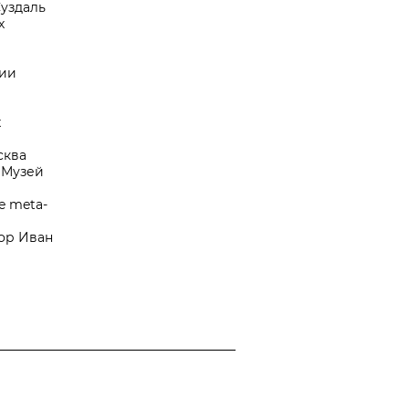
Суздаль
х
ии
х
сква
 Музей
he meta-
тор Иван