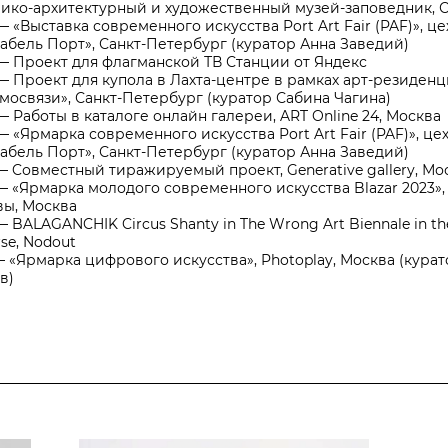
рико
-
архитектурный и художественный музей
-
заповедник, 
 —
«Выставка современного искусства
Port Art
Fair (PAF)», це
абель Порт», Санкт
-
Петербург (куратор Анна Заведий)
 —
Проект для флагманской ТВ Станции от Яндекс
 —
Проект для купола в Лахта
-
центре в рамках арт
-
резиденц
мосвязи», Санкт
-
Петербург (куратор Сабина Чагина)
 —
Работы в каталоге онлайн галереи, ART
Online
24, Москва
 —
«Ярмарка современного искусства
Port Art
Fair (PAF)», це
абель Порт», Санкт
-
Петербург (куратор Анна Заведий)
 —
Cовместный тиражируемый проект,
Generative gallery
, Мо
 —
«Ярмарка молодого современного искусства
Blazar
2023»,
ы, Москва
 —
BALAGANCHIK
Circus Shanty in The Wrong Art Biennale in t
rse
,
Nodout
—
«Ярмарка цифрового искусства»,
Photoplay
, Москва (кура
в)