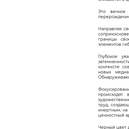
Это вечное
перерождени
Направляя св
соприкоснове
границы сво
элементов ги
Глубокое ув
затемненнос
контексте с
новых медиа
Обнаруживаю и
Фокусировани
происходят 
художественн
труд, создаю
инертным, на
ценностный а
Черный цвет 