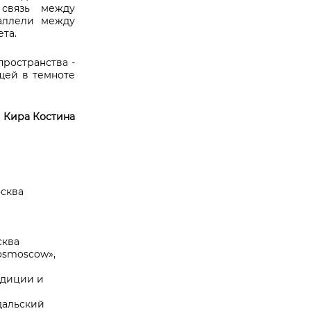
 связь между
аллели между
та.
 пространства
-
ей в темноте
Кира Костина
осква
сква
osmoscow
»,
адиции и
дальский