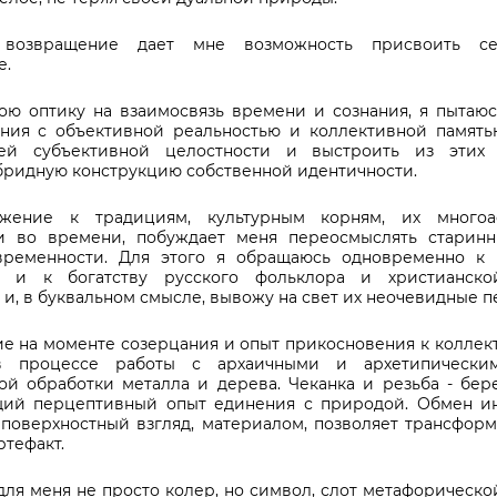
 возвращение дает мне возможность присвоить с
е.
ою оптику на взаимосвязь времени и сознания, я пытаюсь
ния с объективной реальностью и коллективной память
ей субъективной целостности и выстроить из этих 
бридную конструкцию собственной идентичности.
ажение к традициям, культурным корням, их многоа
ти во времени, побуждает меня переосмыслять старинн
овременности. Для этого я обращаюсь одновременно к 
 и к богатству русского фольклора и христианскои
, в буквальном смысле, вывожу на свет их неочевидные п
е на моменте созерцания и опыт прикосновения к коллект
в процессе работы с архаичными и архетипически
ой обработки металла и дерева. Чеканка и резьба
-
бер
щий перцептивный опыт единения с природой. Обмен и
 поверхностный взгляд, материалом, позволяет трансформ
ртефакт.
для меня не просто колер, но символ, слот метафорическои