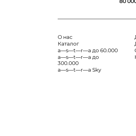
80 00
О нас
Каталог
a—s—t—r—a до 60.000
a—s—t—r—a до
300.000
a—s—t—r—a Sky