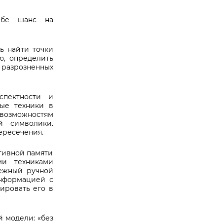
ебе шанс на
 найти точки
ю, определить
разрозненных
спектности и
ые техники в
возможностям
̆ символики.
ересечения.
ивной памяти
ми техниками
ежный ручной
нформацией с
ировать его в
̆ модели: «без