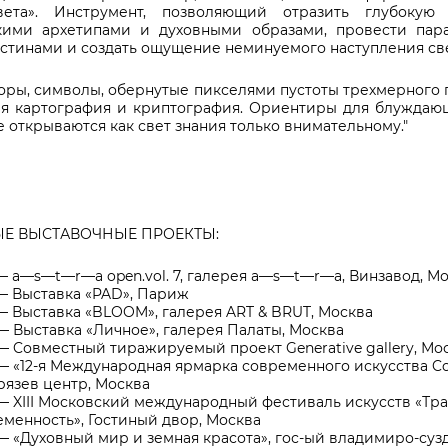
ета». Инструмент, позволяющий отразить глубокую
кими архетипами и духовными образами, провести пар
стинами и создать ощущение неминуемого наступления све
оры, символы, обернутые пикселями пустоты трехмерного
ая картография и криптография. Ориентиры для блуждающ
е открываются как свет знания только внимательному."
Е ВЫСТАВОЧНЫЕ ПРОЕКТЫ:
— a—s—t—r—a open.vol. 7, галерея a—s—t—r—a, Винзавод, М
 —
Выставка
«
PAD», Париж
 —
Выставка «
BLOOM
», галерея
ART & BRUT
, Москва
 —
Выставка «Личное», галерея Палаты, Москва
 —
Cовместный тиражируемый проект
Generative gallery
, Мо
— «12-
я Международная ярмарка современного искусства
C
язев центр, Москва
 —
XIII Московский международный фестиваль искусств «Тр
менность», Гостиный двор, Москва
 —
«Духовный мир и земная красота», гос
-
ый владимиро
-
суз