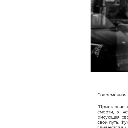
Современная 
"Пристально 
смерти, я н
рисующая сво
свой путь. 
сливаются в ц