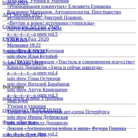
ММОМА. Утопия и Ухрония
blazar 2021
«Реинкарнация покинутых» Елизавета Ермакова
Владимир Мартынов. Автоархеология. Пространство
АРТ Москва 2021
автоархеологии. Дмитрий Пошвин.
«Внутри и вовне: источники суперсилы»
Cosmoscow Art Fair 2020
Артур Кривошеин х 2КМ
a—s—t—r—a open vol.5
ENTER Art Fair 2020
EXODUS
Малышки 18:22
Spring/Break NY20
solo show Кирилл Котешов
solo show Илья Кутобой
1-я ГРАУНД Биеннале «Текстиль в современном искусстве»
Scope Miami 2019
Кирилл Доешвили «Здесь и сейчас навсегда»
a—s—t—r—a open vol.4
solo show Гоша Острецов
solo show Виталий Барабанов
Выставки
solo show Артур Кривошеин
a—s—t—r—a open vol.3
solo show Алина Утробина
Мир идей
Утопия и ухрония
спецпроект РЕЗIDЕНЦИЯ
Тихий ход. (Не)очевидная арт-сцена Петербурга
solo show Ирина Дубровская
Фонд «Друзья»
solo show Кирилл Доешвили
Лекция «Антропология войны и мира» Федора Гиренка
a—s—t—r—a open vol.2
solo show Олег Доу