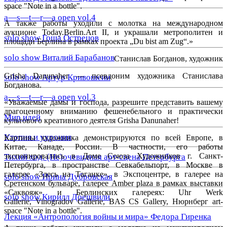
space "Note in a bottle".
a—s—t—r—a open vol.4
А также работы уходили с молотка на международном
аукционе Today.Berlin.Art II, и украшали метрополитен и
solo show Гоша Острецов
площади Берлина в рамках проекта „Du bist am Zug“.
»
solo show Виталий Барабанов
Станислав Богданов, художник
Grisha Danunaher
— псевдоним художника Станислава
solo show Артур Кривошеин
Богданова.
a—s—t—r—a open vol.3
«
Уважаемые дамы и господа, разрешите представить вашему
драгоценному вниманию фешенебельного и практически
Мир идей
культового креативного деятеля Grisha Danunaher!
Утопия и ухрония
Картины художника демонстрируются по всей Европе, в
Китае, Канаде, России. В частности, его работы
экспонировались в Доме Союза Художников г. Санкт-
Тихий ход. (Не)очевидная арт-сцена Петербурга
Петербурга, в пространстве Севкабельпорт, в Москве в
галерее «Здесь на Таганке», в Экспоцентре, в галерее на
solo show Ирина Дубровская
Сретенском бульваре, галерее Amber plaza в рамках выставки
«Саквояж» и Берлинских галереях: Uhr Werk
solo show Кирилл Доешвили
Gallerie, Vinogradov Gallerie, BAS CS Gallery, Нюрнберг art-
space "Note in a bottle".
Лекция «Антропология войны и мира» Федора Гиренка