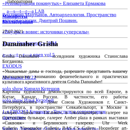
Лаборатория
«Реинкарнация покинутых» Елизавета Ермакова
a—s—t—r—a LAB
Владимир Мартынов. Автоархеология. Пространство
Манифесты
автоархеологии. Дмитрий Пошвин.
Коллаборации
27.07.2021
«Внутри и вовне: источники суперсилы»
Danunaher Grisha
Артур Кривошеин х 2КМ
a—s—t—r—a open vol.5
Grisha Danunaher
— псевдоним художника Станислава
Богданова.
EXODUS
«
Уважаемые дамы и господа, разрешите представить вашему
драгоценному вниманию фешенебельного и практически
Малышки 18:22
культового креативного деятеля Grisha Danunaher!
solo show Кирилл Котешов
Картины художника демонстрируются по всей Европе, в
Китае, Канаде, России. В частности, его работы
solo show Илья Кутобой
экспонировались в Доме Союза Художников г. Санкт-
Петербурга, в пространстве Севкабельпорт, в Москве в
1-я ГРАУНД Биеннале «Текстиль в современном
галерее «Здесь на Таганке», в Экспоцентре, в галерее на
искусстве»
Сретенском бульваре, галерее Amber plaza в рамках выставки
«Саквояж» и Берлинских галереях: Uhr Werk
Gallerie, Vinogradov Gallerie, BAS CS Gallery, Нюрнберг art-
Кирилл Доешвили «Здесь и сейчас навсегда»