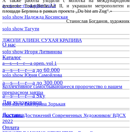
А также работы уходили с молотка на международном
a—s—t—r—a open vol.2
аукционе Today.Berlin.Art II, и украшали метрополитен и
площади Берлина в рамках проекта „Du bist am Zug“.
»
solo show Надежда Косинская
Станислав Богданов, художник
solo show Тагути
ДЖОЛИ АЛИЕН. СУХАЯ КРАПИВА
О нас
solo show Игоря Литвинова
Каталог
a—s—t—r—a open. vol 1
a—s—t—r—a до 60.000
solo show Юрия Самойлова
a—s—t—r—a до 300.000
Коллективное самосбывающееся пророчество о нашем
прекрасном завтра
a—s—t—r—a Sky
Для художников
solo show Екатерина Зорькая
Доставка
Выставка Достижений Современных Художников/ ВДСХ
2022
Оплата