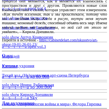
процессе они меняются, как и меняется их взаимосвязь с
пространством и друг с другом. Проявляются новые слои
a—s—t—r—a open vol.4
взаимодействий с силой, которая управляет этим измерением.
«Как течёт вселенная, так и мы проистекаем, потому что
solo show Гоша Острецов
мы ее звездная пыль…
Когда я рисую, внутри меня звучит
тишина, неоновый дождь, способный объять весь мир. Имена
solo show Виталий Барабанов
многих цветов мне неизвестны, но мой сад от этого не
увядает»
, – Кирила Доешвили.
solo show Артур Кривошеин
Перейти в источник -
https://cabinetdelart.com/iskusstvo/art-
obzor-19-01-26-01-23/
a—s—t—r—a open vol.3
О нас
Мир идей
Утопия и ухрония
Каталог
Тихий ход. (Не)очевидная арт-сцена Петербурга
a—s—t—r—a до 60.000
solo show Ирина Дубровская
a—s—t—r—a до 300.000
solo show Кирилл Доешвили
a—s—t—r—a Sky
Для художников
Лекция «Антропология войны и мира» Федора Гиренка