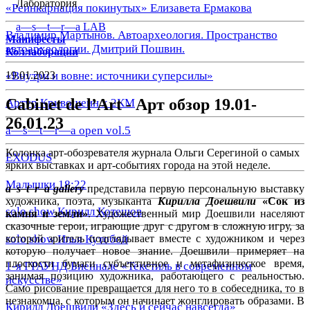
Лаборатория
«Реинкарнация покинутых» Елизавета Ермакова
a—s—t—r—a LAB
Владимир Мартынов. Автоархеология. Пространство
Манифесты
автоархеологии. Дмитрий Пошвин.
Коллаборации
19.01.2023
«Внутри и вовне: источники суперсилы»
Cabinet de l’Art - Арт обзор 19.01-
Артур Кривошеин х 2КМ
26.01.23
a—s—t—r—a open vol.5
Колонка арт-обозревателя журнала Ольги Серегиной о самых
EXODUS
ярких выставках и арт-событиях города на этой неделе.
Малышки 18:22
a
–
s
–
t
–
r
–
a
gallery
представила первую персональную выставку
художника, поэта, музыканта
Кирилла Доешвили
«Сок из
solo show Кирилл Котешов
камня и земли»
. Художественный мир Доешвили населяют
сказочные герои, играющие друг с другом в сложную игру, за
solo show Илья Кутобой
которой зритель подглядывает вместе с художником и через
которую получает новое знание. Доешвили примеряет на
плоскости бумаги субъективное и метафизическое время,
1-я ГРАУНД Биеннале «Текстиль в современном
занимая позицию художника, работающего с реальностью.
искусстве»
Само рисование превращается для него то в собеседника, то в
незнакомца, с которым он начинает жонглировать образами. В
Кирилл Доешвили «Здесь и сейчас навсегда»