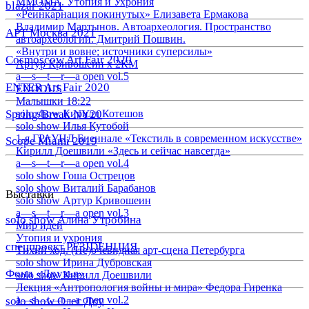
ММОМА. Утопия и Ухрония
blazar 2021
«Реинкарнация покинутых» Елизавета Ермакова
Владимир Мартынов. Автоархеология. Пространство
АРТ Москва 2021
автоархеологии. Дмитрий Пошвин.
«Внутри и вовне: источники суперсилы»
Cosmoscow Art Fair 2020
Артур Кривошеин х 2КМ
a—s—t—r—a open vol.5
ENTER Art Fair 2020
EXODUS
Малышки 18:22
Spring/Break NY20
solo show Кирилл Котешов
solo show Илья Кутобой
1-я ГРАУНД Биеннале «Текстиль в современном искусстве»
Scope Miami 2019
Кирилл Доешвили «Здесь и сейчас навсегда»
a—s—t—r—a open vol.4
solo show Гоша Острецов
solo show Виталий Барабанов
Выставки
solo show Артур Кривошеин
a—s—t—r—a open vol.3
solo show Алина Утробина
Мир идей
Утопия и ухрония
спецпроект РЕЗIDЕНЦИЯ
Тихий ход. (Не)очевидная арт-сцена Петербурга
solo show Ирина Дубровская
Фонд «Друзья»
solo show Кирилл Доешвили
Лекция «Антропология войны и мира» Федора Гиренка
a—s—t—r—a open vol.2
solo show Олег Доу