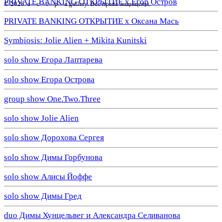
PRIVATE BANKING ОТКРЫТИЕ х Егор Остров
© 2026. a—с—t—р—a gallery. Все права защищены.
PRIVATE BANKING ОТКРЫТИЕ х Оксана Мась
Symbiosis: Jolie Alien + Mikita Kunitski
solo show Егора Лаптарева
solo show Егора Острова
group show One.Two.Three
solo show Jolie Alien
solo show Дорохова Сергея
solo show Димы Горбунова
solo show Алисы Йоффе
solo show Димы Гред
duo Димы Хунцельвег и Александра Селиванова