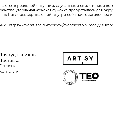
аются к реальной ситуации, случайными свидетелями кото
ранстве утерянная женская сумочка превратилась для окр
щик Пандоры, скрывающий внутри себя нечто загадочное и
ник -
https://kaverafisha.ru/moscow/events/chto-v-moeyy-sumo
Для художников
Доставка
Оплата
Контакты