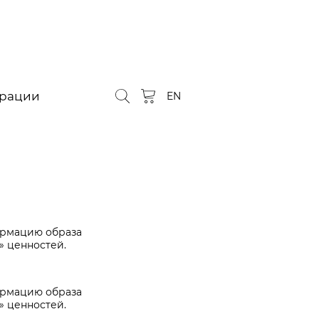
орации
EN
ормацию образа
» ценностей.
ормацию образа
» ценностей.