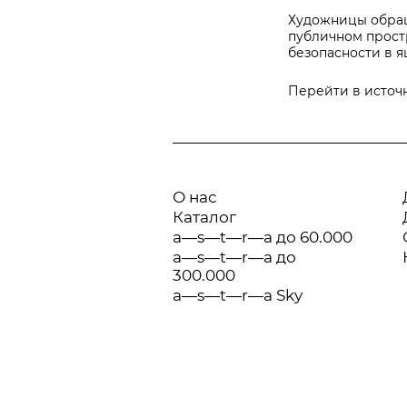
Художницы обращ
публичном прост
безопасности в я
Перейти в источ
О нас
Каталог
a—s—t—r—a до 60.000
a—s—t—r—a до
300.000
a—s—t—r—a Sky