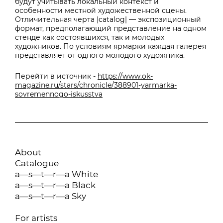
будут учитывать локальный контекст и
особенности местной художественной сцены.
Отличительная черта |catalog| — экспозиционный
формат, предполагающий представление на одном
стенде как состоявшихся, так и молодых
художников. По условиям ярмарки каждая галерея
представляет от одного молодого художника.
Перейти в источник -
https://www.ok-
magazine.ru/stars/chronicle/388901-yarmarka-
sovremennogo-iskusstva
About
Catalogue
a—s—t—r—a White
a—s—t—r—a Black
a—s—t—r—a Sky
For artists