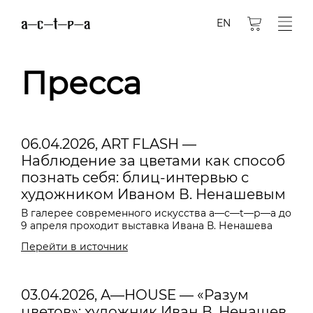
EN
Пресса
06.04.2026, ART FLASH —
Наблюдение за цветами как способ
познать себя: блиц-интервью с
художником Иваном В. Ненашевым
В галерее современного искусства a—с—t—р—а до
9 апреля проходит выставка Ивана В. Ненашева
Перейти в источник
03.04.2026, A—HOUSE — «Разум
цветов»: художник Иван В. Ненашев