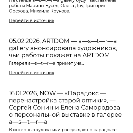
На стенде a—s—t—r—a gallery будут выставлены
работы Марины Бусел, Олега Доу, Григория
Орехова, Михаила Крунова.
Перейти в источник
05.02.2026, ARTDOM — a—s—t—r—a
gallery анонсировала художников,
чьи работы покажет на ARTDOM
Галерея
a—s—t—r—a
примет уча...
Перейти в источник
16.01.2026, NOW — «Парадокс —
перенастройка старой оптики», —
Сергей Сонин и Елена Самородова
о персональной выставке в галерее
a—s—t—r—a
В интервью художники рассуждают о парадоксе