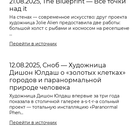
21.08.2025, The Blueprint — Все точки
над it
На стенах — современное искусство: друг проекта
художница Jolie Alien предоставила две работы:
большой холст с рыбами и космосом на ресепшене
...
Перейти в источник
12.08.2025, Сноб — Художница
Дишон Юлдаш о «золотых клетках»
городов и паранормальной
природе человека
Художница Дишон Юлдаш впервые за три года
показала в столичной галерее a-s-t-r-a сольный
проект — тотальную инсталляцию «Paranormal
Phen...
Перейти в источник