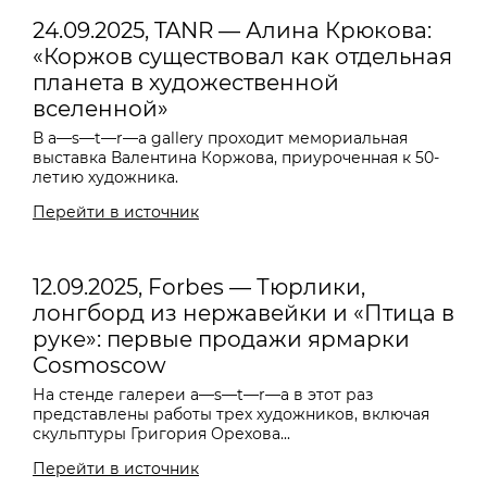
24.09.2025, TANR — Алина Крюкова:
«Коржов существовал как отдельная
планета в художественной
вселенной»
В a—s—t—r—a gallery проходит мемориальная
выставка Валентина Коржова, приуроченная к 50-
летию художника.
Перейти в источник
12.09.2025, Forbes — Тюрлики,
лонгборд из нержавейки и «Птица в
руке»: первые продажи ярмарки
Cosmoscow
На стенде галереи
a—s—t—r—a
в этот раз
представлены работы трех художников, включая
скульптуры Григория Орехова...
Перейти в источник