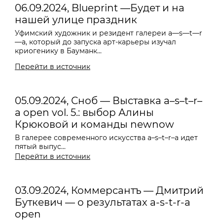
06.09.2024, Blueprint —Будет и на
нашей улице праздник
Уфимский художник и резидент галереи
a—s—t—r
—a
, который до запуска арт-карьеры изучал
криогенику в Бауманк...
Перейти в источник
05.09.2024, Сноб — Выставка a–s–t–r–
a open vol. 5.: выбор Алины
Крюковой и команды newnow
В галерее современного искусства a–s–t–r–a идет
пятый выпус...
Перейти в источник
03.09.2024, Коммерсантъ — Дмитрий
Буткевич — о результатах a-s-t-r-a
open