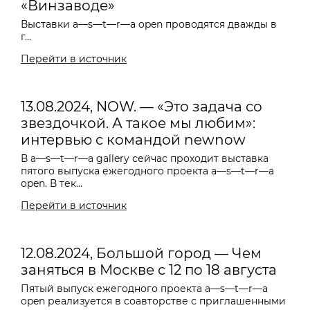
«Винзаводе»
Выставки a—s—t—r—a open проводятся дважды в
г...
Перейти в источник
13.08.2024, NOW. — «Это задача со
звездочкой. А такое мы любим»:
интервью с командой newnow
В a—s—t—r—a gallery сейчас проходит выставка
пятого выпуска ежегодного проекта a—s—t—r—a
open. В тек...
Перейти в источник
12.08.2024, Большой город — Чем
заняться в Москве с 12 по 18 августа
Пятый выпуск ежегодного проекта a—s—t—r—a
open реализуется в соавторстве с приглашенными