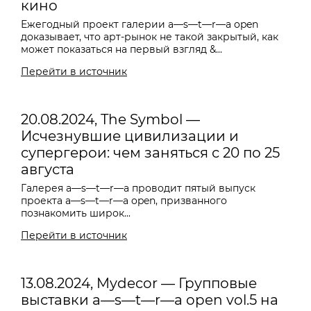
кино
Ежегодный проект галерии a—s—t—r—a open
доказывает, что арт-рынок не такой закрытый, как
может показаться на первый взгляд &...
Перейти в источник
20.08.2024, The Symbol —
Исчезнувшие цивилизации и
супергерои: чем заняться с 20 по 25
августа
Галерея
a—s—t—r—a проводит пятый выпуск
проекта a—s—t—r—a open, призванного
познакомить широк...
Перейти в источник
13.08.2024, Mydecor — Групповые
выставки a—s—t—r—a open vol.5 на