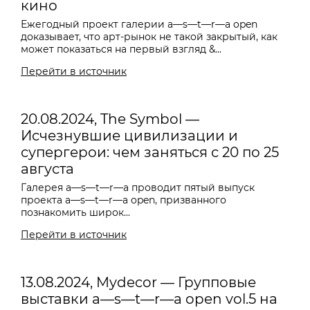
кино
Ежегодный проект галерии a—s—t—r—a open
доказывает, что арт-рынок не такой закрытый, как
может показаться на первый взгляд &...
Перейти в источник
20.08.2024, The Symbol —
Исчезнувшие цивилизации и
супергерои: чем заняться с 20 по 25
августа
Галерея
a—s—t—r—a проводит пятый выпуск
проекта a—s—t—r—a open, призванного
познакомить широк...
Перейти в источник
13.08.2024, Mydecor — Групповые
выставки a—s—t—r—a open vol.5 на