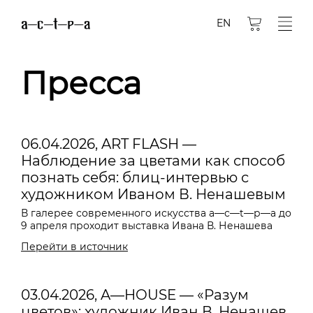
EN
Пресса
06.04.2026, ART FLASH —
Наблюдение за цветами как способ
познать себя: блиц-интервью с
художником Иваном В. Ненашевым
В галерее современного искусства a—с—t—р—а до
9 апреля проходит выставка Ивана В. Ненашева
Перейти в источник
03.04.2026, A—HOUSE — «Разум
цветов»: художник Иван В. Ненашев