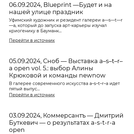
06.09.2024, Blueprint —Будет и на
нашей улице праздник
Уфимский художник и резидент галереи
a—s—t—r
—a
, который до запуска арт-карьеры изучал
криогенику в Бауманк...
Перейти в источник
05.09.2024, Сноб — Выставка a–s–t–r–
a open vol. 5.: выбор Алины
Крюковой и команды newnow
В галерее современного искусства a–s–t–r–a идет
пятый выпус...
Перейти в источник
03.09.2024, Коммерсантъ — Дмитрий
Буткевич — о результатах a-s-t-r-a
open