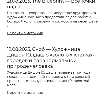
21.08.2025, The Blueprint — Все точки
над it
На стенах — современное искусство: друг проекта
художница Jolie Alien предоставила две работы:
большой холст с рыбами и космосом на ресепшене
...
Перейти в источник
12.08.2025, Сноб — Художница
Дишон Юлдаш о «золотых клетках»
городов и паранормальной
природе человека
Художница Дишон Юлдаш впервые за три года
показала в столичной галерее a-s-t-r-a сольный
проект — тотальную инсталляцию «Paranormal
Phen...
Перейти в источник