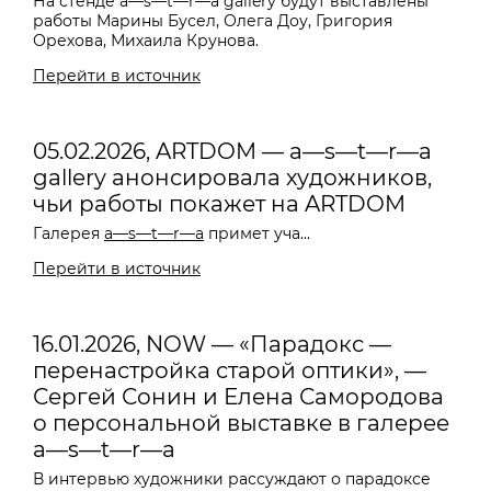
На стенде a—s—t—r—a gallery будут выставлены
работы Марины Бусел, Олега Доу, Григория
Орехова, Михаила Крунова.
Перейти в источник
05.02.2026, ARTDOM — a—s—t—r—a
gallery анонсировала художников,
чьи работы покажет на ARTDOM
Галерея
a—s—t—r—a
примет уча...
Перейти в источник
16.01.2026, NOW — «Парадокс —
перенастройка старой оптики», —
Сергей Сонин и Елена Самородова
о персональной выставке в галерее
a—s—t—r—a
В интервью художники рассуждают о парадоксе