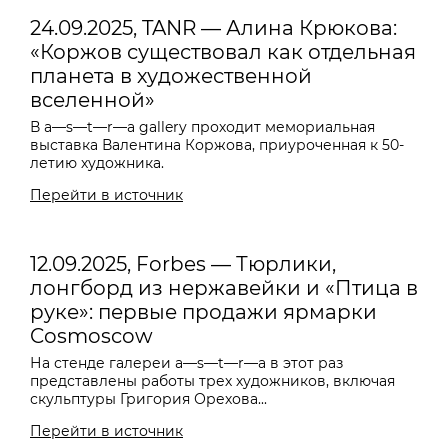
24.09.2025, TANR — Алина Крюкова:
«Коржов существовал как отдельная
планета в художественной
вселенной»
В a—s—t—r—a gallery проходит мемориальная
выставка Валентина Коржова, приуроченная к 50-
летию художника.
Перейти в источник
12.09.2025, Forbes — Тюрлики,
лонгборд из нержавейки и «Птица в
руке»: первые продажи ярмарки
Cosmoscow
На стенде галереи
a—s—t—r—a
в этот раз
представлены работы трех художников, включая
скульптуры Григория Орехова...
Перейти в источник