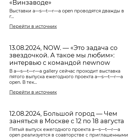
«Винзаводе»
Выставки a—s—t—r—a open проводятся дважды в
г...
Перейти в источник
13.08.2024, NOW. — «Это задача со
звездочкой. А такое мы любим»:
интервью с командой newnow
В a—s—t—r—a gallery сейчас проходит выставка
пятого выпуска ежегодного проекта a—s—t—r—a
open. В тек...
Перейти в источник
12.08.2024, Большой город — Чем
заняться в Москве с 12 по 18 августа
Пятый выпуск ежегодного проекта a—s—t—r—a
open реализуется в соавторстве с приглашенными