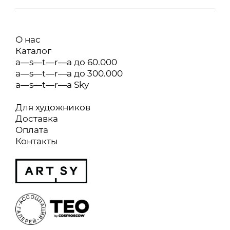
О нас
Каталог
a—s—t—r—a до 60.000
a—s—t—r—a до 300.000
a—s—t—r—a Sky
Для художников
Доставка
Оплата
Контакты