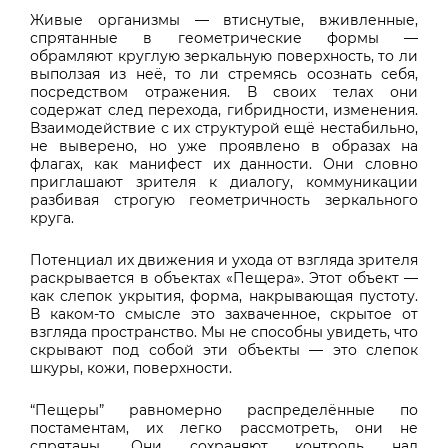
Живые организмы — втиснутые, вживленные,
спрятанные в геометрические формы —
обрамляют круглую зеркальную поверхность, то ли
выползая из неё, то ли стремясь осознать себя,
посредством отражения. В своих телах они
содержат след перехода, гибридности, изменения.
Взаимодействие с их структурой ещё нестабильно,
не выверено, но уже проявлено в образах на
флагах, как манифест их данности. Они словно
приглашают зрителя к диалогу, коммуникации
разбивая строгую геометричность зеркального
круга.
Потенциал их движения и ухода от взгляда зрителя
раскрывается в объектах «Пещера». Этот объект —
как слепок укрытия, форма, накрывающая пустоту.
В каком-то смысле это захваченное, скрытое от
взгляда пространство. Мы не способны увидеть, что
скрывают под собой эти объекты — это слепок
шкуры, кожи, поверхности.
“Пещеры” равномерно распределённые по
постаментам, их легко рассмотреть, они не
спрятаны. Они сохраняют контроль над