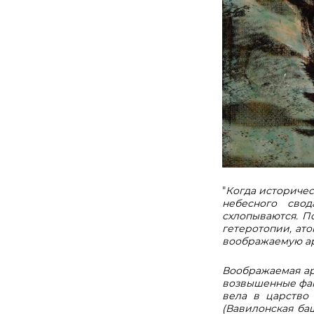
"
Когда историчес
небесного свод
схлопываются. П
гетеротопии, ат
воображаемую ар
Воображаемая ар
возвышенные фан
вела в царство
(Вавилонская ба