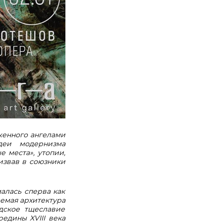
женного ангелами
идеи модернизма
 места», утопии,
извав в союзники
алась сперва как
емая архитектура
дское тщеславие
едины XVIII века