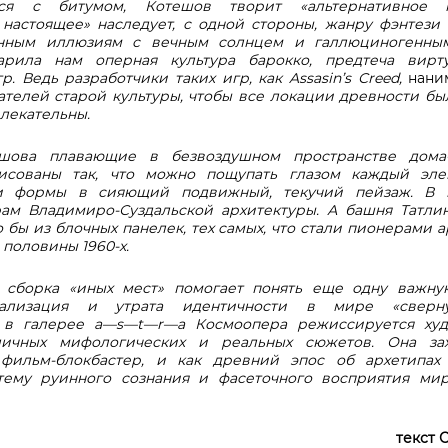
тся с битумом, Котешов творит «альтернативное н
 настоящее» наследует, с одной стороны, жанру фэнтези
инным иллюзиям с вечным солнцем и галлюциногенны
рила нам оперная культура барокко, предтеча вирт
. Ведь разработчики таких игр, как Assasin’s Creed,
нани
ателей старой культуры, чтобы все локации древности б
лекательны.
шова плавающие в безвоздушном пространстве дома
исованы так, что можно пощупать глазом каждый эле
и формы в сияющий подвижный, текучий пейзаж. В 
ам Владимиро-Суздальской архитектуры. А башня Татли
бы из блочных панелек, тех самых, что стали пионерами 
половины 1960-х.
я сборка «иных мест» помогает понять еще одну важну
бализация и утрата идентичности в мире «сверну
 в галерее a—s—t—r—a
Космоопера режиссируется ху
ичных мифологических и реальных сюжетов. Она за
 фильм-блокбастер, и как древний эпос об архетипах 
тему руинного сознания и фасеточного восприятия мир
текст 