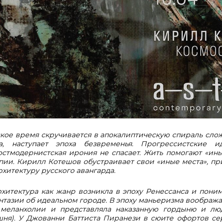
кое время скручивается в апокалиптическую спираль сло
а, наступает эпоха безвременья. Прогрессистские 
остмодернистская ирония не спасает. Жить помогают «иные
опии. Кирилл Котешов обустраивает свои «иные места», пр
хитектуру русского авангарда.
хитектура как жанр возникла в эпоху Ренессанса и поним
тазии об идеальном городе. В эпоху маньеризма вообража
 меланхолии и представляла наказанную гордыню и лю
шня). У Джованни Баттиста Пиранези в сюите офортов сер