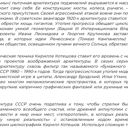
ьмы») пыточная архитектура подземелий вырывается в мас
оит саму себя. Ее конструкции: мосты, колеса, рычаги, -
ского присутствия. Своей агрессивной атакой вовне они п
ками. В советском авангарде 1920-х архитектура ставится
 обрести мощь гигантов. Утопия прогресса обещает цикло
конам умной геометрии (Башня III Интернационала Вла
роекты Ивана Леонидова и Георгия Крутикова застав
а, в которых идеи Ренессанса (Томазо Кампанеллы)
м обществе, освещенном лучами вечного Солнца, обретают
ическая техника Кирилла Котешова ставит его вровень с н
 проектов воображаемой архитектуры. В своих сери
архитектуру сквозь фильтр так называемого «бумажного
ССР 1980 – 1990-х годов. Тогда прогрессистская утопия мо
нистской игре в цитаты. Александр Бродский, Илья Уткин
 во многом меланхолические пространства, в которых п
хрупкие каприччио графических фантазий или руинные м
ектура СССР очень податлива к тому, чтобы стрелки бы
еменного всеобщего счастья, или древней антиутопии с
вести в мир иных мест, «гетеротопий», в которых реаль
ту «иную реальность» с остановленным ходом врем
воих шелкографиях Кирилл Котешов. Используя сложную те