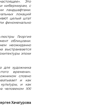
астоящее». Это
 и кибермирам, с
ми ландшафтами.
уальных локаций
мают
целый штат
ыли феноменально
-люстры Георгия
мент облицовки.
нем неожиданно
на выстраивается
архитектуры эпохи
ю для художника
того времени».
дожником словно
хватывает и как
культуры, и как
а человеком XXI
Сергея Хачатурова