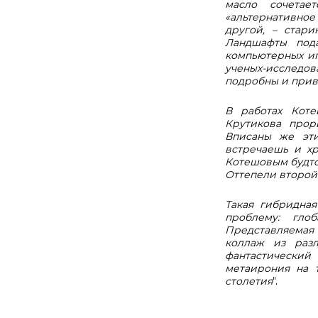
масло сочетае
«альтернативное
другой, – стар
Ландшафты пода
компьютерных игр
ученых-исследов
подробны и прив
В работах Коте
Крутикова прор
Вписаны же эт
встречаешь и хр
Котешовым будто 
Оттепели второй 
Такая гибридна
проблему: гло
Представляемая
коллаж из разл
фантастический
метаирония на 
столетия
".