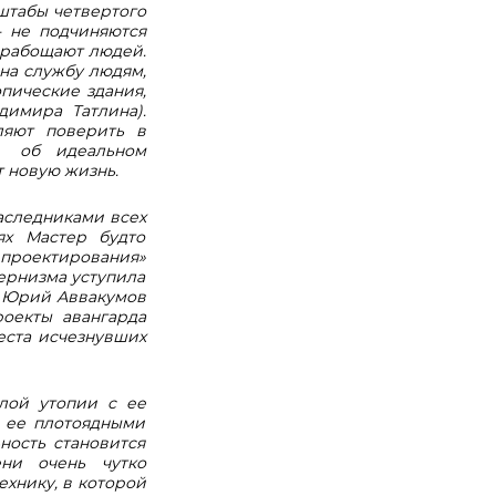
штабы четвертого
- не подчиняются
орабощают людей.
 на службу людям,
пические здания,
димира Татлина).
ляют поверить в
об идеальном
 новую жизнь.
аследниками всех
ях Мастер будто
 проектирования»
дернизма уступила
, Юрий Аввакумов
роекты авангарда
еста исчезнувших
лой утопии с ее
 ее плотоядными
ность становится
ени очень чутко
хнику, в которой