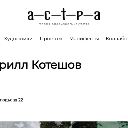
галерея современного искусства
Художники
Проекты
Манифесты
Коллаб
ирилл Котешов
подъезд 22