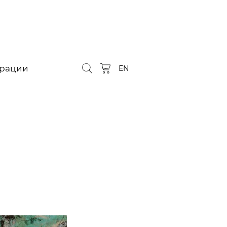
орации
EN