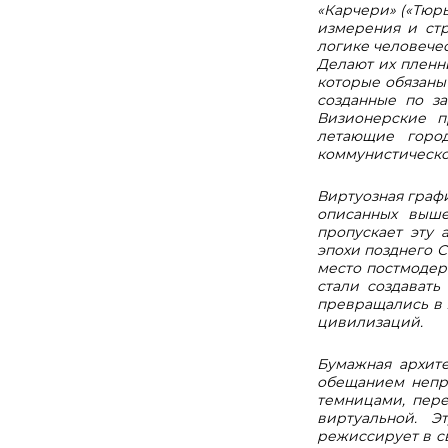
«Карчери» («Тюр
измерения и стр
логике человече
Делают их пленни
которые обязаны
созданные по за
Визионерские п
летающие город
коммунистическо
Виртуозная граф
описанных выше
пропускает эту 
эпохи позднего С
место постмодер
стали создавать
превращались в 
цивилизаций.
Бумажная архит
обещанием непр
темницами, пере
виртуальной. Э
режиссирует в с