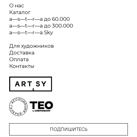
О нас
Каталог
a—s—t—r—a до 60.000
a—s—t—r—a до 300.000
a—s—t—r—a Sky
Для художников
Доставка
Оплата
Контакты