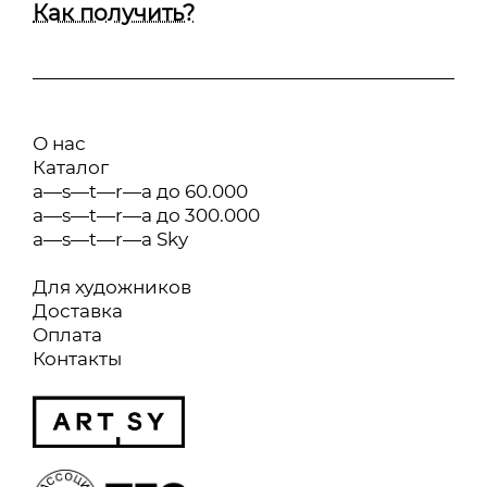
Как получить?
О нас
Каталог
a—s—t—r—a до 60.000
a—s—t—r—a до 300.000
a—s—t—r—a Sky
Для художников
Доставка
Оплата
Контакты