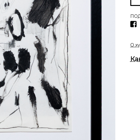
ПОД
О х
Ка