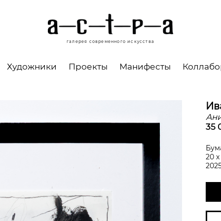
галерея современного искусства
Художники
Проекты
Манифесты
Коллаб
Ив
Ан
35 
Бума
20 х
202