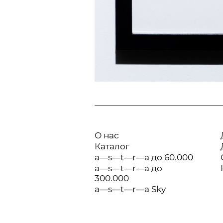
О нас
Каталог
a—s—t—r—a до 60.000
a—s—t—r—a до
300.000
a—s—t—r—a Sky