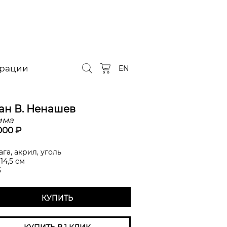
орации
EN
ан В. Ненашев
има
000 ₽
га, акрил, уголь
 14,5 см
5
КУПИТЬ