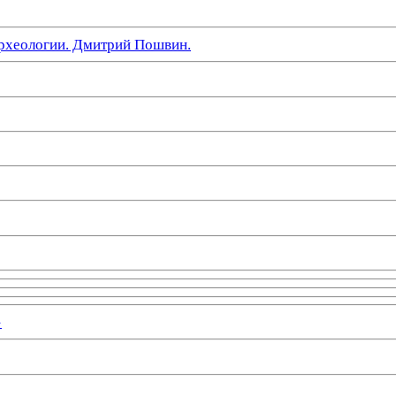
рхеологии. Дмитрий Пошвин.
»