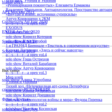
ММОМА. Утопия и Ухрония
blazar 2021
«Реинкарнация покинутых» Елизавета Ермакова
Владимир Мартынов. Автоархеология. Пространство автоар
АРТ Москва 2021
«Внутри и вовне: источники суперсилы»
Артур Кривошеин х 2КМ
Cosmoscow Art Fair 2020
a—s—t—r—a open vol.5
EXODUS
ENTER Art Fair 2020
Малышки 18:22
solo show Кирилл Котешов
Spring/Break NY20
solo show Илья Кутобой
1-я ГРАУНД Биеннале «Текстиль в современном искусстве»
Кирилл Доешвили «Здесь и сейчас навсегда»
Scope Miami 2019
a—s—t—r—a open vol.4
solo show Гоша Острецов
solo show Виталий Барабанов
solo show Артур Кривошеин
Выставки
a—s—t—r—a open vol.3
Мир идей
solo show Алина Утробина
Утопия и ухрония
Тихий ход. (Не)очевидная арт-сцена Петербурга
спецпроект РЕЗIDЕНЦИЯ
solo show Ирина Дубровская
solo show Кирилл Доешвили
Фонд «Друзья»
Лекция «Антропология войны и мира» Федора Гиренка
a—s—t—r—a open vol.2
solo show Надежда Косинская
solo show Олег Доу