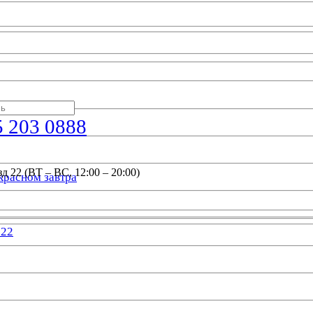
5 203 0888
д 22 (ВТ – ВС, 12:00 – 20:00)
красном завтра
022