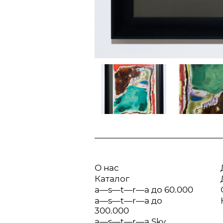
О нас
Каталог
a—s—t—r—a до 60.000
a—s—t—r—a до
300.000
a—s—t—r—a Sky