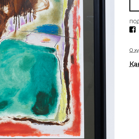
ПОД
О х
Ка