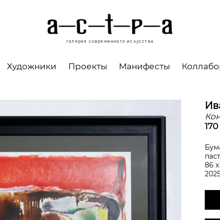
галерея современного искусства
Художники
Проекты
Манифесты
Коллаб
Ив
Кон
170
Бума
пас
86 х
202