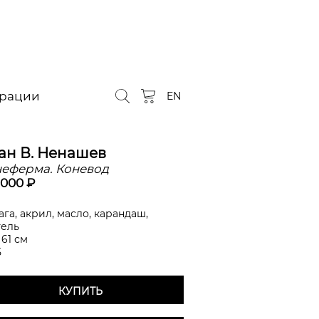
орации
EN
ан В. Ненашев
еферма. Коневод
 000 ₽
га, акрил, масло, карандаш,
тель
 61 см
5
КУПИТЬ