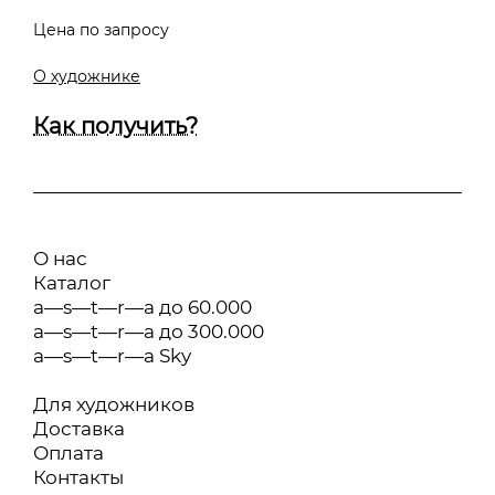
Цена по запросу
О художнике
Как получить?
О нас
Каталог
a—s—t—r—a до 60.000
a—s—t—r—a до 300.000
a—s—t—r—a Sky
Для художников
Доставка
Оплата
Контакты