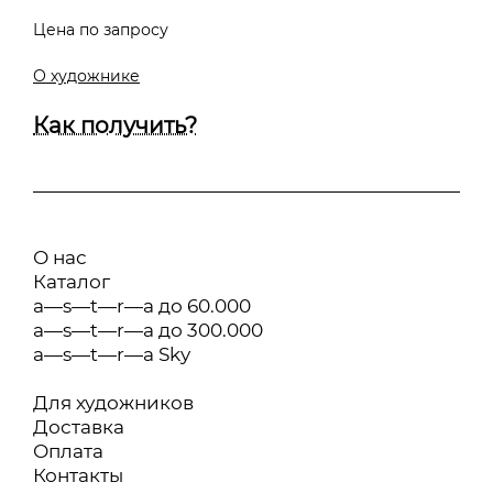
Цена по запросу
О художнике
Как получить?
О нас
Каталог
a—s—t—r—a до 60.000
a—s—t—r—a до 300.000
a—s—t—r—a Sky
Для художников
Доставка
Оплата
Контакты