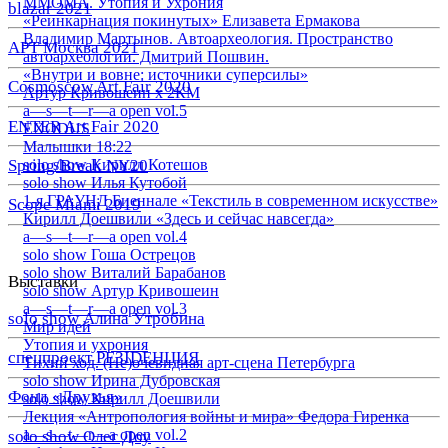
ММОМА. Утопия и Ухрония
blazar 2021
«Реинкарнация покинутых» Елизавета Ермакова
Владимир Мартынов. Автоархеология. Пространство
АРТ Москва 2021
автоархеологии. Дмитрий Пошвин.
«Внутри и вовне: источники суперсилы»
Cosmoscow Art Fair 2020
Артур Кривошеин х 2КМ
a—s—t—r—a open vol.5
ENTER Art Fair 2020
EXODUS
Малышки 18:22
Spring/Break NY20
solo show Кирилл Котешов
solo show Илья Кутобой
1-я ГРАУНД Биеннале «Текстиль в современном искусстве»
Scope Miami 2019
Кирилл Доешвили «Здесь и сейчас навсегда»
a—s—t—r—a open vol.4
solo show Гоша Острецов
solo show Виталий Барабанов
Выставки
solo show Артур Кривошеин
a—s—t—r—a open vol.3
solo show Алина Утробина
Мир идей
Утопия и ухрония
спецпроект РЕЗIDЕНЦИЯ
Тихий ход. (Не)очевидная арт-сцена Петербурга
solo show Ирина Дубровская
Фонд «Друзья»
solo show Кирилл Доешвили
Лекция «Антропология войны и мира» Федора Гиренка
a—s—t—r—a open vol.2
solo show Олег Доу