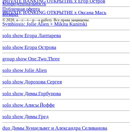
PRIVATE BANKING ОТКРЫТИЕ х Егор Остров
Конфиденциальность
Публичная оферта
PRIVATE BANKING ОТКРЫТИЕ х Оксана Мась
Возврат
© 2026. a—с—t—р—a gallery. Все права защищены.
Symbiosis: Jolie Alien + Mikita Kunitski
solo show Егора Лаптарева
solo show Егора Острова
group show One.Two.Three
solo show Jolie Alien
solo show Дорохова Сергея
solo show Димы Горбунова
solo show Алисы Йоффе
solo show Димы Гред
duo Димы Хунцельвег и Александра Селиванова