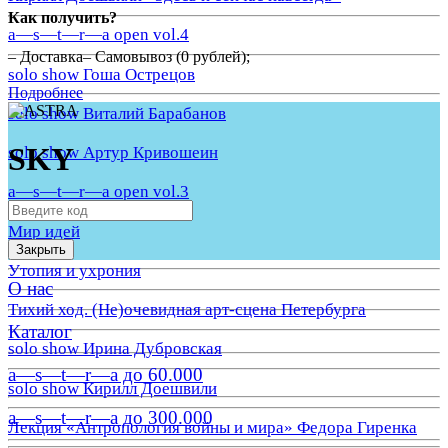
Как получить?
a—s—t—r—a open vol.4
– Доставка– Самовывоз (0 рублей);
solo show Гоша Острецов
Подробнее
solo show Виталий Барабанов
SKY
solo show Артур Кривошеин
a—s—t—r—a open vol.3
Мир идей
Закрыть
Утопия и ухрония
О нас
Тихий ход. (Не)очевидная арт-сцена Петербурга
Каталог
solo show Ирина Дубровская
a—s—t—r—a до 60.000
solo show Кирилл Доешвили
a—s—t—r—a до 300.000
Лекция «Антропология войны и мира» Федора Гиренка