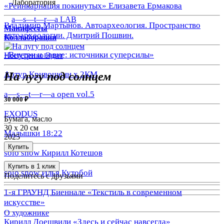
Лаборатория
«Реинкарнация покинутых» Елизавета Ермакова
a—s—t—r—a LAB
Владимир Мартынов. Автоархеология. Пространство
Манифесты
автоархеологии. Дмитрий Пошвин.
Коллаборации
«Внутри и вовне: источники суперсилы»
Нестеренко Эдит
Артур Кривошеин х 2КМ
На лугу под солнцем
a—s—t—r—a open vol.5
30 000 ₽
EXODUS
Бумага, масло
30 х 20 см
Малышки 18:22
2025
Купить
solo show Кирилл Котешов
Купить в 1 клик
solo show Илья Кутобой
Поделитесь с друзьями
1-я ГРАУНД Биеннале «Текстиль в современном
искусстве»
О художнике
Кирилл Доешвили «Здесь и сейчас навсегда»