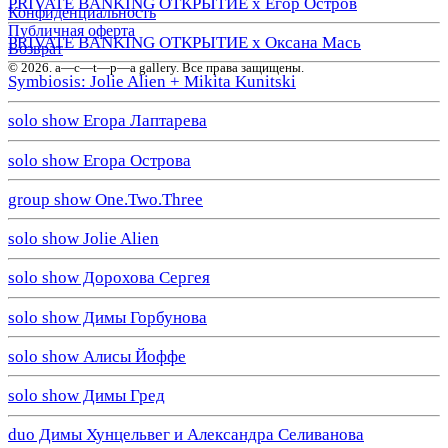
PRIVATE BANKING ОТКРЫТИЕ х Егор Остров
Конфиденциальность
Публичная оферта
PRIVATE BANKING ОТКРЫТИЕ х Оксана Мась
Возврат
© 2026. a—с—t—р—a gallery. Все права защищены.
Symbiosis: Jolie Alien + Mikita Kunitski
solo show Егора Лаптарева
solo show Егора Острова
group show One.Two.Three
solo show Jolie Alien
solo show Дорохова Сергея
solo show Димы Горбунова
solo show Алисы Йоффе
solo show Димы Гред
duo Димы Хунцельвег и Александра Селиванова