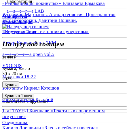
Лаборатория
«Реинкарнация покинутых» Елизавета Ермакова
a—s—t—r—a LAB
Владимир Мартынов. Автоархеология. Пространство
Манифесты
автоархеологии. Дмитрий Пошвин.
Коллаборации
«Внутри и вовне: источники суперсилы»
Нестеренко Эдит
Артур Кривошеин х 2КМ
На лугу под солнцем
a—s—t—r—a open vol.5
30 000 ₽
EXODUS
Бумага, масло
30 х 20 см
Малышки 18:22
2025
Купить
solo show Кирилл Котешов
Купить в 1 клик
solo show Илья Кутобой
Поделитесь с друзьями
1-я ГРАУНД Биеннале «Текстиль в современном
искусстве»
О художнике
Кирилл Доешвили «Здесь и сейчас навсегда»