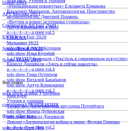
ММОМА. Утопия и Ухрония
blazar 2021
«Реинкарнация покинутых» Елизавета Ермакова
Владимир Мартынов. Автоархеология. Пространство
АРТ Москва 2021
автоархеологии. Дмитрий Пошвин.
«Внутри и вовне: источники суперсилы»
Cosmoscow Art Fair 2020
Артур Кривошеин х 2КМ
a—s—t—r—a open vol.5
ENTER Art Fair 2020
EXODUS
Малышки 18:22
Spring/Break NY20
solo show Кирилл Котешов
solo show Илья Кутобой
1-я ГРАУНД Биеннале «Текстиль в современном искусстве»
Scope Miami 2019
Кирилл Доешвили «Здесь и сейчас навсегда»
a—s—t—r—a open vol.4
solo show Гоша Острецов
solo show Виталий Барабанов
Выставки
solo show Артур Кривошеин
a—s—t—r—a open vol.3
solo show Алина Утробина
Мир идей
Утопия и ухрония
спецпроект РЕЗIDЕНЦИЯ
Тихий ход. (Не)очевидная арт-сцена Петербурга
solo show Ирина Дубровская
Фонд «Друзья»
solo show Кирилл Доешвили
Лекция «Антропология войны и мира» Федора Гиренка
a—s—t—r—a open vol.2
solo show Олег Доу