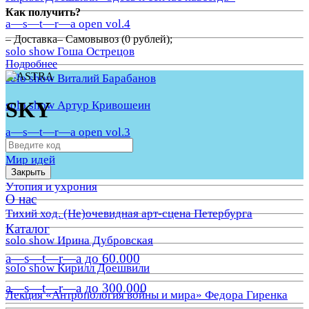
Как получить?
a—s—t—r—a open vol.4
– Доставка– Самовывоз (0 рублей);
solo show Гоша Острецов
Подробнее
solo show Виталий Барабанов
SKY
solo show Артур Кривошеин
a—s—t—r—a open vol.3
Мир идей
Закрыть
Утопия и ухрония
О нас
Тихий ход. (Не)очевидная арт-сцена Петербурга
Каталог
solo show Ирина Дубровская
a—s—t—r—a до 60.000
solo show Кирилл Доешвили
a—s—t—r—a до 300.000
Лекция «Антропология войны и мира» Федора Гиренка