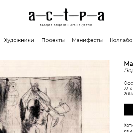
галерея современного искусства
Художники
Проекты
Манифесты
Коллаб
Ма
Пер
Офо
23 х
2014
Хот
ил