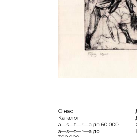
О нас
Каталог
a—s—t—r—a до 60.000
a—s—t—r—a до