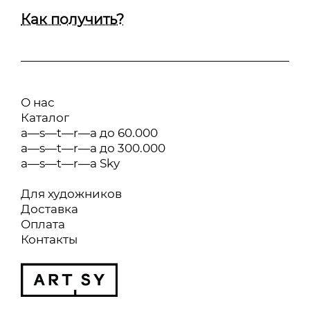
Как получить?
О нас
Каталог
a—s—t—r—a до 60.000
a—s—t—r—a до 300.000
a—s—t—r—a Sky
Для художников
Доставка
Оплата
Контакты