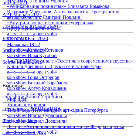
ММОМА. Утопия и Ухрония
blazar 2021
«Реинкарнация покинутых» Елизавета Ермакова
Владимир Мартынов. Автоархеология. Пространство
АРТ Москва 2021
автоархеологии. Дмитрий Пошвин.
«Внутри и вовне: источники суперсилы»
Cosmoscow Art Fair 2020
Артур Кривошеин х 2КМ
a—s—t—r—a open vol.5
ENTER Art Fair 2020
EXODUS
Малышки 18:22
Spring/Break NY20
solo show Кирилл Котешов
solo show Илья Кутобой
1-я ГРАУНД Биеннале «Текстиль в современном искусстве»
Scope Miami 2019
Кирилл Доешвили «Здесь и сейчас навсегда»
a—s—t—r—a open vol.4
solo show Гоша Острецов
solo show Виталий Барабанов
Выставки
solo show Артур Кривошеин
a—s—t—r—a open vol.3
solo show Алина Утробина
Мир идей
Утопия и ухрония
спецпроект РЕЗIDЕНЦИЯ
Тихий ход. (Не)очевидная арт-сцена Петербурга
solo show Ирина Дубровская
Фонд «Друзья»
solo show Кирилл Доешвили
Лекция «Антропология войны и мира» Федора Гиренка
a—s—t—r—a open vol.2
solo show Олег Доу