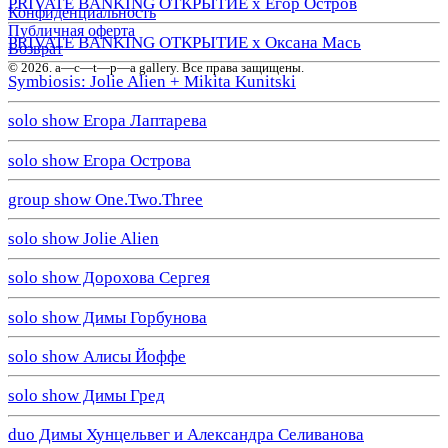
PRIVATE BANKING ОТКРЫТИЕ х Егор Остров
Конфиденциальность
Публичная оферта
PRIVATE BANKING ОТКРЫТИЕ х Оксана Мась
Возврат
© 2026. a—с—t—р—a gallery. Все права защищены.
Symbiosis: Jolie Alien + Mikita Kunitski
solo show Егора Лаптарева
solo show Егора Острова
group show One.Two.Three
solo show Jolie Alien
solo show Дорохова Сергея
solo show Димы Горбунова
solo show Алисы Йоффе
solo show Димы Гред
duo Димы Хунцельвег и Александра Селиванова