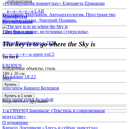
Лаборатория
«Реинкарнация покинутых» Елизавета Ермакова
a—s—t—r—a LAB
Владимир Мартынов. Автоархеология. Пространство
Манифесты
автоархеологии. Дмитрий Пошвин.
Коллаборации
«Внутри и вовне: источники суперсилы»
Тати Воронина
Артур Кривошеин х 2КМ
The key is to go where the Sky is
a—s—t—r—a open vol.5
180 000 ₽
EXODUS
Найденные объекты, сталь
189 х 20 см
Малышки 18:22
2022
Купить
solo show Кирилл Котешов
Купить в 1 клик
solo show Илья Кутобой
Поделитесь с друзьями
1-я ГРАУНД Биеннале «Текстиль в современном
искусстве»
О художнике
Кирилл Доешвили «Здесь и сейчас навсегда»