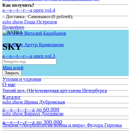
Как получить?
a—s—t—r—a open vol.4
– Доставка– Самовывоз (0 рублей);
solo show Гоша Острецов
Подробнее
solo show Виталий Барабанов
SKY
solo show Артур Кривошеин
a—s—t—r—a open vol.3
Мир идей
Закрыть
Утопия и ухрония
О нас
Тихий ход. (Не)очевидная арт-сцена Петербурга
Каталог
solo show Ирина Дубровская
a—s—t—r—a до 60.000
solo show Кирилл Доешвили
a—s—t—r—a до 300.000
Лекция «Антропология войны и мира» Федора Гиренка