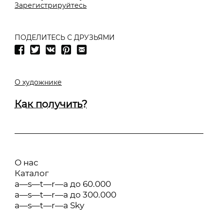
Зарегистрируйтесь
ПОДЕЛИТЕСЬ С ДРУЗЬЯМИ
О художнике
Как получить?
О нас
Каталог
a—s—t—r—a до 60.000
a—s—t—r—a до 300.000
a—s—t—r—a Sky