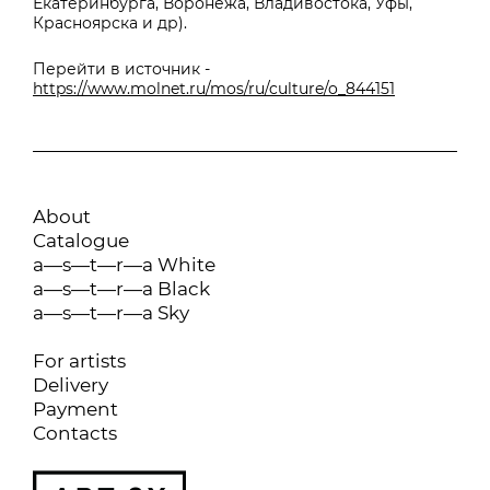
Екатеринбурга, Воронежа, Владивостока, Уфы,
Красноярска и др).
Перейти в источник -
https://www.molnet.ru/mos/ru/culture/o_844151
About
Catalogue
a—s—t—r—a White
a—s—t—r—a Black
a—s—t—r—a Sky
For artists
Delivery
Payment
Contacts