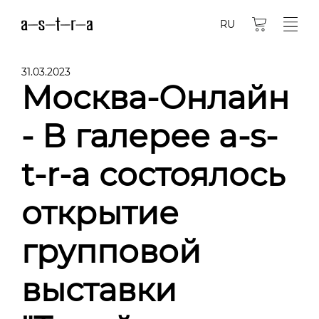
RU
31.03.2023
Москва-Онлайн
- В галерее a-s-
t-r-a состоялось
открытие
групповой
выставки