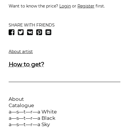
Want to know the price?
Login
or
Register
first.
SHARE WITH FRIENDS
About artist
How to get?
About
Catalogue
a—s—t—r—a White
a—s—t—r—a Black
a—s—t—r—a Sky