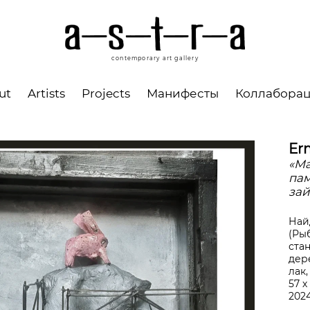
contemporary art gallery
ut
Artists
Projects
Манифесты
Коллабора
Er
«Ма
пам
зай
Най
(Ры
ста
дер
лак
57 х
202