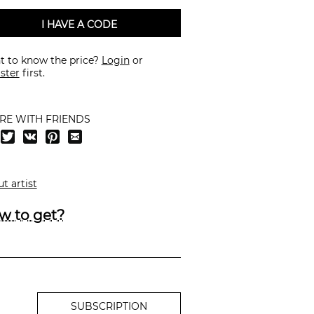
I HAVE A CODE
 to know the price?
Login
or
ster
first.
RE WITH FRIENDS
t artist
w to get?