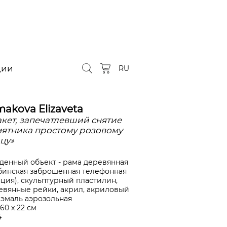
ции
RU
makova Elizaveta
кет, запечатлевший снятие
ятника простому розовому
цу»
денный объект - рама деревянная
бинская заброшенная телефонная
нция), скульптурный пластилин,
евянные рейки, акрил, акриловый
, эмаль аэрозольная
 60 х 22 см
4