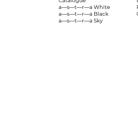
Catalogue
a—s—t—r—a White
a—s—t—r—a Black
a—s—t—r—a Sky