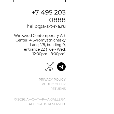
+7 495 203
0888
hello@a-s-t-r-a.ru
Winzavod Contemporary Art
Center, 4 Syromyatnichesky
Lane, 1/8, building 9,
entrance 22 (Tue - Wed,
12:00pm - 8:00pm)
PRIVACY POLICY
PUBLIC OFFER
RETURNS
© 2026. A—С—T—Р—A GALLERY.
ALL RIGHTS RESERVED.