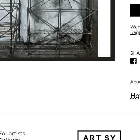
Want
Regi
SHA
Abou
Ho
For artists