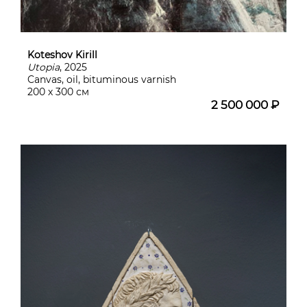
Koteshov Kirill
Utopia
, 2025
Canvas, oil, bituminous varnish
200 х 300 см
2 500 000 ₽