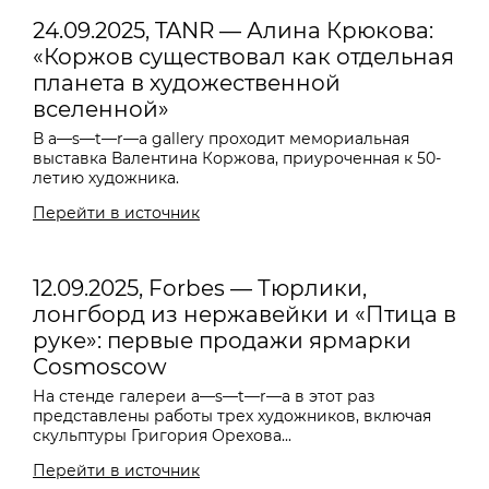
24.09.2025, TANR — Алина Крюкова:
«Коржов существовал как отдельная
планета в художественной
вселенной»
В a—s—t—r—a gallery проходит мемориальная
выставка Валентина Коржова, приуроченная к 50-
летию художника.
Перейти в источник
12.09.2025, Forbes — Тюрлики,
лонгборд из нержавейки и «Птица в
руке»: первые продажи ярмарки
Cosmoscow
На стенде галереи
a—s—t—r—a
в этот раз
представлены работы трех художников, включая
скульптуры Григория Орехова...
Перейти в источник