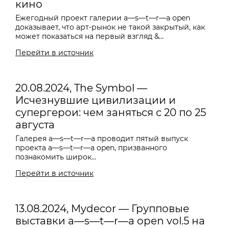
кино
Ежегодный проект галерии a—s—t—r—a open
доказывает, что арт-рынок не такой закрытый, как
может показаться на первый взгляд &...
Перейти в источник
20.08.2024, The Symbol —
Исчезнувшие цивилизации и
супергерои: чем заняться с 20 по 25
августа
Галерея
a—s—t—r—a проводит пятый выпуск
проекта a—s—t—r—a open, призванного
познакомить широк...
Перейти в источник
13.08.2024, Mydecor — Групповые
выставки a—s—t—r—a open vol.5 на