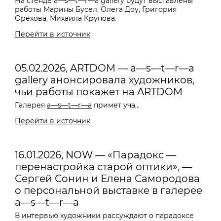
На стенде a—s—t—r—a gallery будут выставлены
работы Марины Бусел, Олега Доу, Григория
Орехова, Михаила Крунова.
Перейти в источник
05.02.2026, ARTDOM — a—s—t—r—a
gallery анонсировала художников,
чьи работы покажет на ARTDOM
Галерея
a—s—t—r—a
примет уча...
Перейти в источник
16.01.2026, NOW — «Парадокс —
перенастройка старой оптики», —
Сергей Сонин и Елена Самородова
о персональной выставке в галерее
a—s—t—r—a
В интервью художники рассуждают о парадоксе