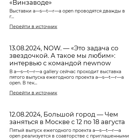
«Винзаводе»
Выставки a—s—t—r—a open проводятся дважды в
г...
Перейти в источник
13.08.2024, NOW. — «Это задача со
звездочкой. А такое мы любим»:
интервью с командой newnow
В a—s—t—r—a gallery сейчас проходит выставка
пятого выпуска ежегодного проекта a—s—t—r—a
open. В тек...
Перейти в источник
12.08.2024, Большой город — Чем
заняться в Москве с 12 по 18 августа
Пятый выпуск ежегодного проекта a—s—t—r—a
open реализуется в соавторстве с приглашенными