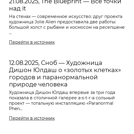
21.08.2025, The Blueprint — Все точки
над it
На стенах — современное искусство: друг проекта
художница Jolie Alien предоставила две работы:
большой холст с рыбами и космосом на ресепшене
...
Перейти в источник
12.08.2025, Сноб — Художница
Дишон Юлдаш о «золотых клетках»
городов и паранормальной
природе человека
Художница Дишон Юлдаш впервые за три года
показала в столичной галерее a-s-t-r-a сольный
проект — тотальную инсталляцию «Paranormal
Phen...
Перейти в источник