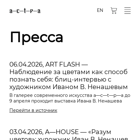
EN
Пресса
06.04.2026, ART FLASH —
Наблюдение за цветами как способ
познать себя: блиц-интервью с
художником Иваном В. Ненашевым
В галерее современного искусства a—с—t—р—а до
9 апреля проходит выставка Ивана В. Ненашева
Перейти в источник
03.04.2026, A—HOUSE — «Разум
цветов»: художник Иван В. Ненашев