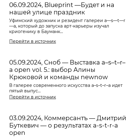
06.09.2024, Blueprint —Будет и на
нашей улице праздник
Уфимский художник и резидент галереи
a—s—t—r
—a
, который до запуска арт-карьеры изучал
криогенику в Бауманк...
Перейти в источник
05.09.2024, Сноб — Выставка a–s–t–r–
a open vol. 5.: выбор Алины
Крюковой и команды newnow
В галерее современного искусства a–s–t–r–a идет
пятый выпус...
Перейти в источник
03.09.2024, Коммерсантъ — Дмитрий
Буткевич — о результатах a-s-t-r-a
open