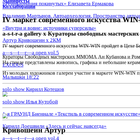
Манифесты
«Реинкарнация покинутых» Елизавета Ермакова
Коллаборации
Владимир Мартынов. Автоархеология. Пространство автоа
IV маркет современного искусства WI
«Внутри и вовне: источники суперсилы»
a-s-t-r-a gallery x Кураторы свободных мастерс
Артур Кривошеин х 2КМ
IV маркет современного искусства WIN-WIN пройдет в Цехе Бе
a—s—t—r—a open vol.5
Кураторы Свободных мастерских ММОМА Ан Кубанова и Роман Ку
На стенде представлены живопись, графика и небольшие керам
EXODUS
Из молодых художников галереи участие в маркете WIN-WIN 
Малышки 18:22
solo show Кирилл Котешов
solo show Илья Кутобой
1-я ГРАУНД Биеннале «Текстиль в современном искусстве
Кирилл Доешвили «Здесь и сейчас навсегда»
Кривошеин Артур
a—s—t—r—a open vol.4