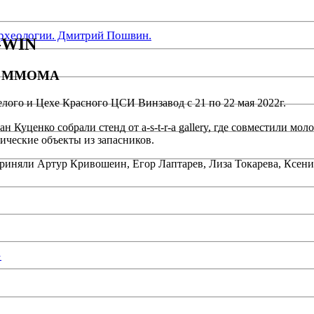
рхеологии. Дмитрий Пошвин.
N-WIN
ких ММОМА
лого и Цехе Красного ЦСИ Винзавод с 21 по 22 мая 2022г.
ценко собрали стенд от a-s-t-r-a gallery, где совместили мол
ические объекты из запасников.
приняли Артур Кривошеин, Егор Лаптарев, Лиза Токарева, Ксе
»