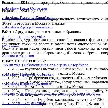
Родился в 1994 году в городе Уфа. Основное направление в ра
solo show Гоша Острецов
Р
одился в 1994 году в Уфе.
solo show Виталий Барабанов
Выпускник Московского Государственного Технического Унив
Живет и работает в Москве и Париже.
solo show Артур Кривошеин
Работы Артура находятся в частных собраниях.
a—s—t—r—a open vol.3
В работах Артура абстракция — способ познания и фиксации
единичной точки на холсте и завершаются многослойной ма
Мир идей
Окончательный исход той или иной работы художнику изнача
принятием решений и выбором, который человек обречен сове
Утопия и ухрония
ИЗБРАННЫЕ ПРОЕКТЫ:
Тихий ход. (Не)очевидная арт-сцена Петербурга
2025 — групповая выставка «Жили были», ЦСИ Винзаво
2025 — Blazar, a—s—t—r—a gallery, Москва
solo show Ирина Дубровская
2025 — «Три времени года», совместный проект Московс
2025 — «На море и обратно», Государственный Дарвино
solo show Кирилл Доешвили
2024 — Blazar, a—s—t—r—a gallery, Москва
2024 — Перепутанные праздники, a—s—t—r—a gallery, 
Лекция «Антропология войны и мира» Федора Гиренка
2024 — «Раздватричетырепять», музей ZAMAN, Уфа
2024 — Санкт-Петербургская ярмарка искусства «1703»
a—s—t—r—a open vol.2
2023
—
«Forêt imaginaire», Faux gallery, Париж, Франция