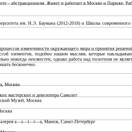
боте – абстракционизм. Живет и работает в Москве и Париже. Ра
ерситета им. Н.Э. Баумана (2012-2018) и Школы современног
 процессов изменчивости окружающего мира и принятия решени
ссой элементов, подобно нашим мыслям, которые накладываю
льно никогда неизвестен, однако
работа над полотном не являе
ршать бесконечно.
д, Москва
ких мастерских и девелопера Самолет
вский Музей, Москва
Москва
, галерея a—s—t—r—a, Манеж, Санкт-Петербург