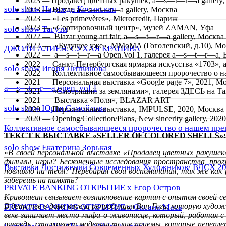
2023
—
Продавец цветных ракушек, a—s—t—r—a gallery,
solo show Надежда Косинская
2023 — Blazar, a—s—t—r—a gallery, Москва
2023 — «Les primevères», Microcredit, Париж
2023 — «Сортировочный центр», музей ZAMAN, Уфа
solo show Тагути
2022 —
B
lazar young art fair, a—s—t—r—a gallery, Москва
2022 —
«Будущее уже», MMоMA (Гоголевский, д.10), Мо
ДЖОЛИ АЛИЕН. СУХАЯ КРАПИВА
2022 —
a—s—t—r—a
Open.Vol 1, галерея a—s—t—r—a, 
2022 — Санкт-Петербургская ярмарка искусства «1703»,
solo show Игоря Литвинова
2022 — Коллективное самосбывающееся пророчество о н
2021 — Персональная выставка «Google page 7», 2021, М
a—s—t—r—a open. vol 1
2021 — «Смотрящий за землянами», галерея ЗДЕСЬ на Та
2021 —
В
ыставка «Поля», BLAZAR ART
solo show Юрия Самойлова
2020 — Персональная выставка, IMPULSE, 2020, Москва
2020 — Opening/Collection/Plans, New sincerity gallery, 202
Коллективное самосбывающееся пророчество о нашем пре
ТЕКСТ К ВЫСТАВКЕ
«SELLER OF COLORED SHELLS»:
solo show Екатерина Зорькая
«
В своей персональной выставке «Продавец цветных ракуше
фильмы, игры? Бесконечные исследования пространства, прог
Выставка Достижений Современных Художников/ ВДСХ 2
повлияло на тебя? Перебирая свои воспоминания, так же как
заберешь на память?
PRIVATE BANKING ОТКРЫТИЕ х Егор Остров
Кривошеин связывает возникновение картин с опытом своей с
В детстве в доме висела репродукция Ван Гога, которую худ
PRIVATE BANKING ОТКРЫТИЕ х Оксана Мась
веке занимает место мифа о живописце, который, работая с 
очередь, сталкивает модернистские приемы, которые перепл