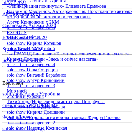
ММОМА. Утопия и Ухрония
blazar 2021
«Реинкарнация покинутых» Елизавета Ермакова
Владимир Мартынов. Автоархеология. Пространство автоар
АРТ Москва 2021
«Внутри и вовне: источники суперсилы»
Артур Кривошеин х 2КМ
Cosmoscow Art Fair 2020
a—s—t—r—a open vol.5
EXODUS
ENTER Art Fair 2020
Малышки 18:22
solo show Кирилл Котешов
Spring/Break NY20
solo show Илья Кутобой
1-я ГРАУНД Биеннале «Текстиль в современном искусстве»
Кирилл Доешвили «Здесь и сейчас навсегда»
Scope Miami 2019
a—s—t—r—a open vol.4
solo show Гоша Острецов
solo show Виталий Барабанов
solo show Артур Кривошеин
Выставки
a—s—t—r—a open vol.3
Мир идей
solo show Алина Утробина
Утопия и ухрония
Тихий ход. (Не)очевидная арт-сцена Петербурга
спецпроект РЕЗIDЕНЦИЯ
solo show Ирина Дубровская
solo show Кирилл Доешвили
Фонд «Друзья»
Лекция «Антропология войны и мира» Федора Гиренка
a—s—t—r—a open vol.2
solo show Надежда Косинская
solo show Олег Доу