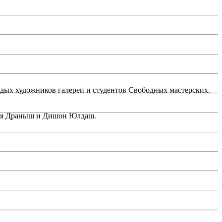
одых художников галереи и студентов Свободных мастерских.
ния Драныш и Дишон Юлдаш.