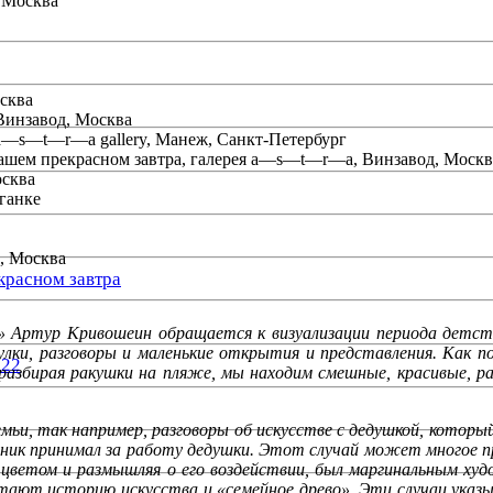
 Москва
сква
Винзавод, Москва
 a—s—t—r—a gallery, Манеж, Санкт-Петербург
ашем прекрасном завтра, галерея a—s—t—r—a, Винзавод, Москв
осква
ганке
0, Москва
красном завтра
к» Артур Кривошеин обращается к визуализации периода детст
улки, разговоры и маленькие открытия и представления. Как п
022
 разбирая ракушки на пляже, мы находим смешные, красивые, 
емьи, так например, разговоры об искусстве с дедушкой, котор
ожник принимал за работу дедушки. Этот случай может многое п
цветом и размышляя о его воздействии, был маргинальным худ
етают историю искусства и «семейное древо». Эти случаи ука