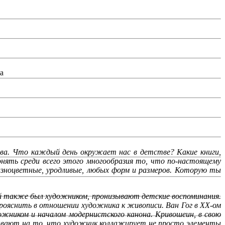
а
ва. Что каждый день окружает нас в детстве? Какие книги,
онять среди всего этого многообразия то, что по-настоящему
разноцветные, уродливые, любых форм и размеров. Которую ты
ый также был художником, пронизывают детские воспоминания.
рояснить в отношении художника к живописи. Ван Гог в XX-ом
ожником и началом модернистского канона. Кривошеин, в свою
зывают на то, что художник коллажирует не просто элементы