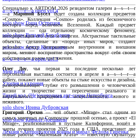
Специально к ARTDOM 2026 резидентом галереи a—s—t—r
a—s—t—r—a open vol.4
—a
Мариной Бусел
будет создана коллекция предметов
«Cosmos». Коллекция «Cosmos» родилась из бесконечного
solo show Гоша Острецов
восторга перед величием Вселенной. Каждый предмет
коллекции — ода отдельному космическому феномену,
solo show Виталий Барабанов
интерпретация его сути и энергии. Абстрактные тактильные
объекты, сделанные из «пород» иных миров, создают
solo show Артур Кривошеин
резонанс между безграничным внутренним и внешним
миром, меняют восприятие пространства вокруг себя своим
собственным полем притяжения.
a—s—t—r—a open vol.3
Олег Доу
, чья первая за последние несколько лет
Мир идей
персональная выставка состоится в апреле в a—s—t—r—a
gallery, покажет новые объекты на стыке искусства и дизайна,
Утопия и ухрония
разворачивающие глубже его размышления о человеческой
жизни и творчестве на пересечении реального и
Тихий ход. (Не)очевидная арт-сцена Петербурга
виртуального, природного и искусственного, живого и
неживого.
solo show Ирина Дубровская
Григорий Орехов
— чей объект «Mirage» стал одним из
самых заметных на Cosmoscow прошлой осенью, а проект «El
solo show Кирилл Доешвили
Mirage», реализованный в пустыне Калифорнии, вошёл в
чарты лучших проектов 2025 года в США, представит две
Лекция «Антропология войны и мира» Федора Гиренка
новые работы: «Маленькая Агата» — известную скульптуру