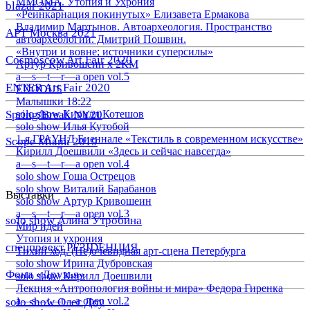
ММОМА. Утопия и Ухрония
blazar 2021
«Реинкарнация покинутых» Елизавета Ермакова
Владимир Мартынов. Автоархеология. Пространство
АРТ Москва 2021
автоархеологии. Дмитрий Пошвин.
«Внутри и вовне: источники суперсилы»
Cosmoscow Art Fair 2020
Артур Кривошеин х 2КМ
a—s—t—r—a open vol.5
ENTER Art Fair 2020
EXODUS
Малышки 18:22
Spring/Break NY20
solo show Кирилл Котешов
solo show Илья Кутобой
1-я ГРАУНД Биеннале «Текстиль в современном искусстве»
Scope Miami 2019
Кирилл Доешвили «Здесь и сейчас навсегда»
a—s—t—r—a open vol.4
solo show Гоша Острецов
solo show Виталий Барабанов
Выставки
solo show Артур Кривошеин
a—s—t—r—a open vol.3
solo show Алина Утробина
Мир идей
Утопия и ухрония
спецпроект РЕЗIDЕНЦИЯ
Тихий ход. (Не)очевидная арт-сцена Петербурга
solo show Ирина Дубровская
Фонд «Друзья»
solo show Кирилл Доешвили
Лекция «Антропология войны и мира» Федора Гиренка
a—s—t—r—a open vol.2
solo show Олег Доу