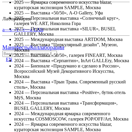
2025 — Ярмарка современного искусства blazar,
кураторская экспозиция SAMPLE, Москва
2025 — Выставка «50/50», A-O Gallery, Уфа
2025 — Персональная выставка «Солнечный круг»,
Лаборатория
галерея WE ART, Николина Гора
2025 — Персональная выставка «SILUR», BUSEL
a—s—t—r—a LAB
GALLERY, Москва
2025 — Международная выставка ARTDOM, Москва
2025 — Выставка “Циркулярный дизайн”, Музеон,
Манифесты
Коллаборации
Москва
2025 — Выставка «50/50», галерея FINEART, Москва
EN
2024 — Выставка «Серпантин», InArt GALLEry, Москва
2024 — Биеннале «Придумано и сделано в России»,
Всероссийский Музей Декоративного Искусства,
Москва
2024 — Выставка «Трын Трава. Современный русский
стиль», Москва
2024 — Персональная выставка «Positive», бутик-отель
MÿS, Москва
2024 — Персональная выставка «Трансформация»,
BUSEL GALLERY, Москва
2024 — Международная ярмарка современного
искусства COSMOSCOW, галерея POP/OFF/Art, Москва
2024 — Ярмарка современного искусства blazar,
кураторская экспозиция SAMPLE, Москва