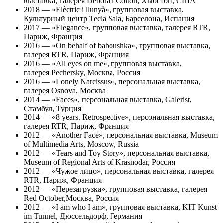
выставка, галерея Deborah Colton, Хьюстон, США
2018 — «Elèctric i llunyà», групповая выставка,
Культурный центр Tecla Sala, Барселона, Испания
2017 — «Elegance», групповая выставка, галерея RTR,
Париж, Франция
2016 — «On behalf of baboushka», групповая выставка,
галерея RTR, Париж, Франция
2016 — «All eyes on me», групповая выставка,
галерея Pechersky, Москва, Россия
2016 — «Lonely Narcissus», персональная выставка,
галерея Osnova, Москва
2014 — «Faces», персональная выставка, Galerist,
Стамбул, Турция
2014 — «8 years. Retrospective», персональная выставка,
галерея RTR, Париж, Франция
2012 — «Another Face», персональная выставка, Museum
of Multimedia Arts, Moscow, Russia
2012 — «Tears and Toy Story», персональная выставка,
Museum of Regional Arts of Krasnodar, Россия
2012 — «Чужое лицо», персональная выставка, галерея
RTR, Париж, Франция
2012 — «Перезагрузка», групповая выставка, галерея
Red October,Москва, Россия
2012 — «I am who I am», групповая выставка, KIT Kunst
im Tunnel, Дюссельдорф, Германия