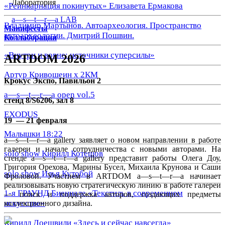
Лаборатория
«Реинкарнация покинутых» Елизавета Ермакова
a—s—t—r—a LAB
Владимир Мартынов. Автоархеология. Пространство
Манифесты
автоархеологии. Дмитрий Пошвин.
Коллаборации
«Внутри и вовне: источники суперсилы»
ARTDOM 2026
Артур Кривошеин х 2КМ
Крокус Экспо, Павильон 2
a—s—t—r—a open vol.5
стенд 8/S6206, зал 8
EXODUS
19
— 21 февраля
Малышки 18:22
a—s—t—r—a gallery заявляет о новом направлении в работе
галереи и начале сотрудничества с новыми авторами. На
solo show Кирилл Котешов
стенде a—s—t—r—a gallery представит работы Олега Доу,
Григория Орехова, Марины Бусел, Михаила Крунова и Саши
solo show Илья Кутобой
Фроловой. Участием в ARTDOM a—s—t—r—a начинает
реализовывать новую стратегическую линию в работе галереи
1-я ГРАУНД Биеннале «Текстиль в современном
— поиск и поддержка авторов, создающих предметы
искусстве»
коллекционного дизайна.
Кирилл Доешвили «Здесь и сейчас навсегда»