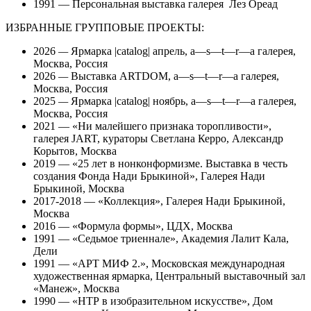
1991 — Персональная выставка галерея Лез Ореад
ИЗБРАННЫЕ ГРУППОВЫЕ ПРОЕКТЫ:
2026
—
Ярмарка |catalog| апрель, a—s—t—r—a галерея,
Москва, Россия
2026
—
Выставка
ARTDOM, a—s—t—r—a галерея,
Москва, Россия
2025
—
Ярмарка |catalog| ноябрь, a—s—t—r—a галерея,
Москва, Россия
2021 — «Ни малейшего признака торопливости»,
галерея JART, кураторы Светлана Керро, Александр
Корытов, Москва
2019 — «25 лет в нонконформизме. Выставка в честь
создания Фонда Нади Брыкиной», Галерея Нади
Брыкиной, Москва
2017-2018 — «Коллекция», Галерея Нади Брыкиной,
Москва
2016 — «Формула формы», ЦДХ, Москва
1991 — «Седьмое триеннале», Академия Лалит Кала,
Дели
1991 — «АРТ МИФ 2.», Московская международная
художественная ярмарка, Центральный выставочный зал
«Манеж», Москва
1990 — «НТР в изобразительном искусстве», Дом