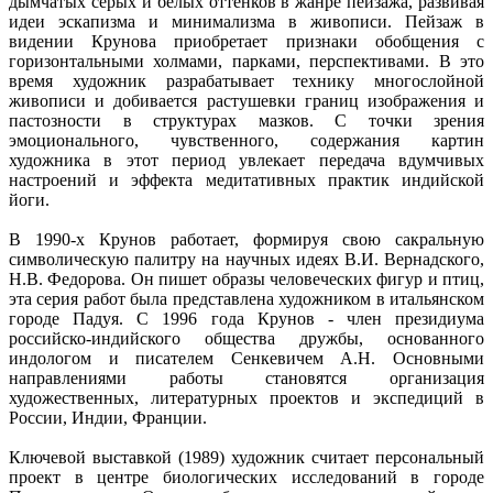
дымчатых серых и белых оттенков в жанре пейзажа, развивая
идеи эскапизма и минимализма в живописи. Пейзаж в
видении Крунова приобретает признаки обобщения с
горизонтальными холмами, парками, перспективами. В это
время художник разрабатывает технику многослойной
живописи и добивается растушевки границ изображения и
пастозности в структурах мазков. С точки зрения
эмоционального, чувственного, содержания картин
художника в этот период увлекает передача вдумчивых
настроений и эффекта медитативных практик индийской
йоги.
В 1990-х Крунов работает, формируя свою сакральную
символическую палитру на научных идеях В.И. Вернадского,
Н.В. Федорова. Он пишет образы человеческих фигур и птиц,
эта серия работ была представлена художником в итальянском
городе Падуя. С 1996 года Крунов - член президиума
российско-индийского общества дружбы, основанного
индологом и писателем Сенкевичем А.Н. Основными
направлениями работы становятся организация
художественных, литературных проектов и экспедиций в
России, Индии, Франции.
Ключевой выставкой (1989) художник считает персональный
проект в центре биологических исследований в городе