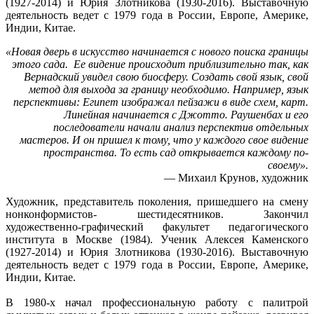
(1927-2014) и Юрия Злотникова (1930-2016). Выставочную
деятельность ведет с 1979 года в России, Европе, Америке,
Индии, Китае.
«
Новая дверь в искусство начинается с нового поиска границы
этого сада. Ее видение происходит приблизительно так, как
Вернадский увидел свою биосферу. Создать свой язык, свой
метод для выхода за границу необходимо. Например, язык
перспективы: Египет изображал пейзажи в виде схем, карт.
Линейная начинается с Джотто. Раушенбах и его
последователи начали анализ перспектив отдельных
мастеров. И он пришел к тому, что у каждого свое видение
пространства. То есть сад открывается каждому по-
своему
».
— Михаил Крунов, художник
Художник, представитель поколения, пришедшего на смену
нонконформистов- шестидесятников. Закончил
художественно-графический факультет педагогического
института в Москве (1984). Ученик Алексея Каменского
(1927-2014) и Юрия Злотникова (1930-2016). Выставочную
деятельность ведет с 1979 года в России, Европе, Америке,
Индии, Китае.
В 1980-х начал профессиональную работу с палитрой