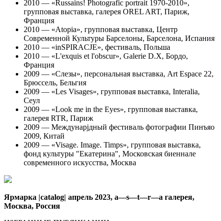
2010 — «Russains! Photografic portrait 1970-2010»,
групповая выставка, галерея OREL ART, Париж,
Франция
2010 — «Atopia», групповая выставка, Центр
Современной Культуры Барселоны, Барселона, Испания
2010 — «inSPIRACJE», фестиваль, Польша
2010 — «L'exquis et l'obscur», Galerie D.X, Бордо,
Франция
2009 — «Слезы», персональная выставка, Art Espace 22,
Брюссель, Бельгия
2009 — «Les Visages», групповая выставка, Interalia,
Сеул
2009 — «Look me in the Eyes», групповая выставка,
галерея RTR, Париж
2009 — Междунарjдный фестиваль фотографии Пинъяо
2009, Китай
2009
—
«Visage. Image. Timps», групповая выставка,
фонд культуры "Екатерина", Московская биеннале
современного искусства, Москва
Ярмарка |catalog| апрель 2023, a—s—t—r—a галерея,
Москва, Россия