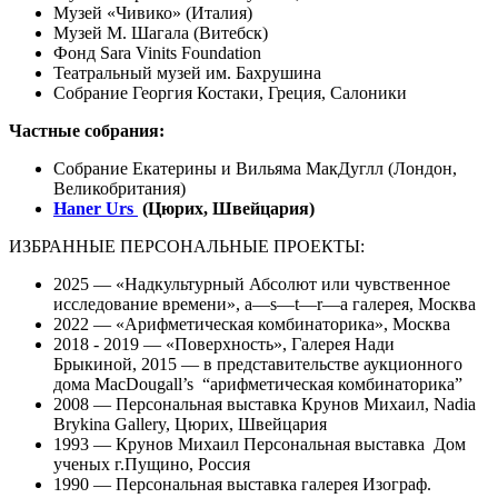
Музей «Чивико» (Италия)
Музей М. Шагала (Витебск)
Фонд Sara Vinits Foundation
Театральный музей им. Бахрушина
Собрание Георгия Костаки, Греция, Салоники
Частные собрания:
Собрание Екатерины и Вильяма МакДуглл (Лондон,
Великобритания)
Haner Urs
(Цюрих, Швейцария)
ИЗБРАННЫЕ ПЕРСОНАЛЬНЫЕ ПРОЕКТЫ:
2025 — «Надкультурный Абсолют или чувственное
исследование времени», a—s—t—r—a галерея, Москва
2022 — «Арифметическая комбинаторика», Москва
2018 - 2019 — «Поверхность», Галерея Нади
Брыкиной, 2015 — в представительстве аукционного
дома МacDougall’s “арифметическая комбинаторика”
2008 — Персональная выставка Крунов Михаил, Nadia
Brykina Gallery, Цюрих, Швейцария
1993 — Крунов Михаил Персональная выставка Дом
ученых г.Пущино, Россия
1990 — Персональная выставка галерея Изограф.