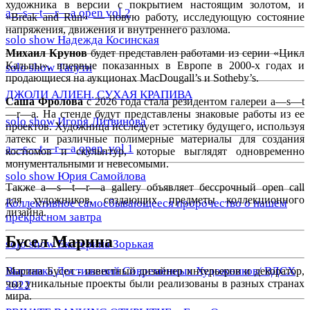
художника в версии с покрытием настоящим золотом, и
a—s—t—r—a open vol.2
«Break and Run» — новую работу, исследующую состояние
напряжения, движения и внутреннего разлома.
solo show Надежда Косинская
Михаил Крунов
будет представлен работами из серии «Цикл
Кальпы», впервые показанных в Европе в 2000-х годах и
solo show Тагути
продающиеся на аукционах МacDougall’s и Sotheby’s.
ДЖОЛИ АЛИЕН. СУХАЯ КРАПИВА
Саша Фролова
c 2026 года стала резидентом галереи a—s—t
—r—a. На стенде будут представлены знаковые работы из ее
solo show Игоря Литвинова
проектов. Художница исследует эстетику будущего, используя
латекс и различные полимерные материалы для создания
a—s—t—r—a open. vol 1
костюмов и скульптур, которые выглядят одновременно
монументальными и невесомыми.
solo show Юрия Самойлова
Также a—s—t—r—a gallery объявляет бессрочный open call
для художников, создающих предметы коллекционного
Коллективное самосбывающееся пророчество о нашем
дизайна.
прекрасном завтра
Бусел Марина
solo show Екатерина Зорькая
Выставка Достижений Современных Художников/ ВДСХ
Марина Бусел - известный дизайнер интерьеров и декоратор,
чьи уникальные проекты были реализованы в разных странах
2022
мира.