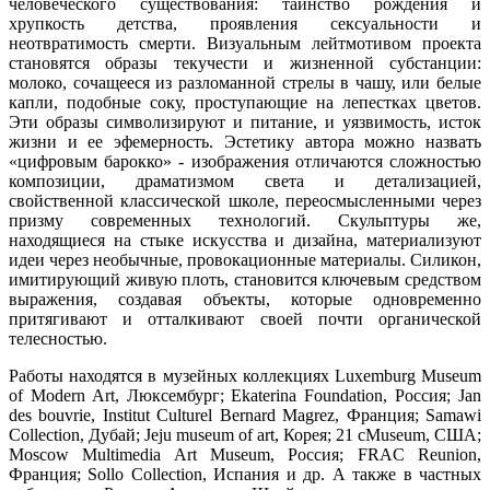
человеческого существования: таинство рождения и
хрупкость детства, проявления сексуальности и
неотвратимость смерти. Визуальным лейтмотивом проекта
становятся образы текучести и жизненной субстанции:
молоко, сочащееся из разломанной стрелы в чашу, или белые
капли, подобные соку, проступающие на лепестках цветов.
Эти образы символизируют и питание, и уязвимость, исток
жизни и ее эфемерность. Эстетику автора можно назвать
«цифровым барокко» - изображения отличаются сложностью
композиции, драматизмом света и детализацией,
свойственной классической школе, переосмысленными через
призму современных технологий. Скульптуры же,
находящиеся на стыке искусства и дизайна, материализуют
идеи через необычные, провокационные материалы. Силикон,
имитирующий живую плоть, становится ключевым средством
выражения, создавая объекты, которые одновременно
притягивают и отталкивают своей почти органической
телесностью.
Работы находятся в музейных коллекциях Luxemburg Museum
of Modern Art, Люксембург; Ekaterina Foundation, Россия; Jan
des bouvrie, Institut Culturel Bernard Magrez, Франция; Samawi
Collection, Дубай; Jeju museum of art, Корея; 21 cMuseum, США;
Moscow Multimedia Art Museum, Россия; FRAC Reunion,
Франция; Sollo Collection, Испания и др. А также в частных