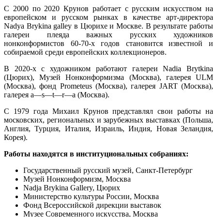
С 2000 по 2020 Крунов работает с русским искусством на
европейском и русском рынках в качестве арт-директора
Nadya Brykina galley в Цюрихе и Москве. В результате работы
галереи плеяда важных русских художников
нонконформистов 60-70-х годов становится известной и
собираемой среди европейских коллекционеров.
В 2020-х с художником работают галереи Nadia Brytkina
(Цюрих), Музей Нонконформизма (Москва), галерея ULM
(Москва), фонд Prometeus (Москва), галерея JART (Москва),
галерея a—s—t—r—a (Москва).
С 1979 года Михаил Крунов представлял свои работы на
московских, региональных и зарубежных выставках (Польша,
Англия, Турция, Италия, Израиль, Индия, Новая Зеландия,
Корея).
Работы находятся в институциональных собраниях:
Государственный русский музей, Санкт-Петербург
Музей Нонконформизм, Москва
Nadja Brykina Gallery, Цюрих
Министерство культуры России, Москва
Фонд Всероссийской дирекции выставок
Музее Современного искусства, Москва