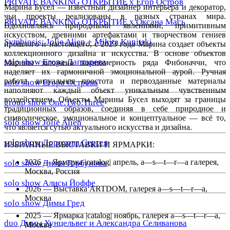
PRIVATE BANKING ОТКРЫТИЕ х Егор Остров
Марина Бусел — известный дизайнер интерьера и декоратор,
чьи проекты реализованы в разных странах мира.
PRIVATE BANKING ОТКРЫТИЕ х Оксана Мась
Вдохновляясь природными явлениями, примитивным
искусством, древними артефактами и творчеством гениев
Symbiosis: Jolie Alien + Mikita Kunitski
прошлого и настоящего, с 2023 года Марина создает объекты
коллекционного дизайна и искусства. В основе объектов
solo show Егора Лаптарева
Марины заложена закономерность ряда Фибоначчи, что
наделяет их гармоничной эмоциональной аурой. Ручная
работа, визуальная простота и первозданные материалы
solo show Егора Острова
наполняют каждый объект уникальным чувственным
воздействием. Объекты Марины Бусел выходят за границы
group show One.Two.Three
традиционных образов, соединяя в себе природное и
символическое, эмоциональное и концептуальное — всё то,
solo show Jolie Alien
что является сутью актуального искусства и дизайна.
solo show Дорохова Сергея
ИЗБРАННЫЕ
ВЫСТАВКИ
И
ЯРМАРКИ
:
2026
—
Ярмарка |catalog| апрель, a—s—t—r—a галерея,
solo show Димы Горбунова
Москва, Россия
solo show Алисы Йоффе
2026 — Выставка ARTDOM, галерея a—s—t—r—a,
Москва
solo show Димы Гред
2025 — Ярмарка |catalog| ноябрь, галерея a—s—t—r—a,
duo Димы Хунцельвег и Александра Селиванова
Москва