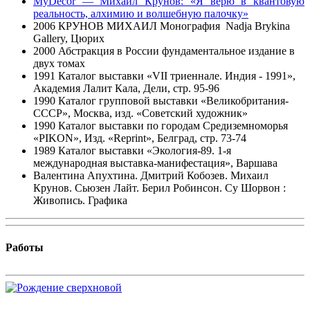
MyDecor — Михаил Крунов: «Я верю в квантовую
реальность, алхимию и волшебную палочку»
2006 КРУНОВ МИХАИЛ
Монография Nadja Brykina
Gallery, Цюрих
2000
Абстракция в России фундаментальное издание в
двух томах
1991 Каталог выставки «VII триеннале. Индия - 1991»,
Академия Лалит Кала, Дели, стр. 95-96
1990 Каталог групповой выставки «Великобритания-
СССР», Москва, изд. «Советский художник»
1990 Каталог выставки по городам Средиземноморья
«PIKON», Изд. «Reprint», Белград, стр. 73-74
1989 Каталог выставки «Экология-89. 1-я
международная выставка-манифестация», Варшава
Валентина Апухтина. Дмитрий Кобозев. Михаил
Крунов. Сьюзен Лайт. Берил Робинсон. Су Шорвон :
Живопись. Графика
Работы