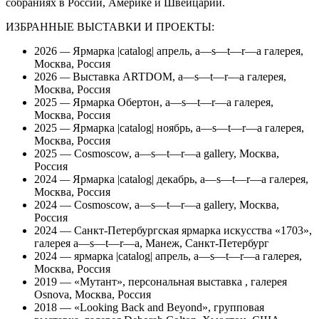
собраниях в России, Америке и Швейцарии.
ИЗБРАННЫЕ ВЫСТАВКИ И ПРОЕКТЫ:
2026
—
Ярмарка |catalog| апрель, a—s—t—r—a галерея,
Москва, Россия
2026
—
Выставка
ARTDOM, a—s—t—r—a галерея,
Москва, Россия
2025
—
Ярмарка Обертон, a—s—t—r—a галерея,
Москва, Россия
2025
—
Ярмарка |catalog| ноябрь, a—s—t—r—a галерея,
Москва, Россия
2025 — Cosmoscow, a—s—t—r—a gallery, Москва,
Россия
2024
—
Ярмарка |catalog| декабрь
, a—s—t—r—a галерея,
Москва, Россия
2024 — Cosmoscow, a—s—t—r—a gallery, Москва,
Россия
2024 — Санкт-Петербургская ярмарка искусства «1703»,
галерея a—s—t—r—a, Манеж, Санкт-Петербург
2024 — ярмарка |catalog| апрель, a—s—t—r—a галерея,
Москва, Россия
2019 — «Мутант», персональная выставка , галерея
Osnova, Москва, Россия
2018 — «Looking Back and Beyond», групповая