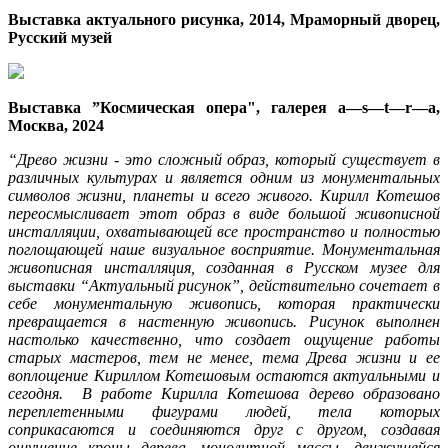
Выставка актуального рисунка, 2014, Мраморный дворец,
Русский музей
Выставка ”Космическая опера", галерея a—s—t—r—a,
Москва, 2024
“Древо жизни - это сложный образ, который существует в
различных культурах и является одним из монументальных
символов жизни, планеты и всего живого. Кирилл Котешов
переосмысливает этот образ в виде большой живописной
инсталляции, охватывающей все пространство и полностью
поглощающей наше визуальное восприятие. Монументальная
живописная инсталляция, созданная в Русском музее для
выставки “Актуальный рисунок”, действительно сочетает в
себе монументальную живопись, которая практически
превращается в настенную живопись. Рисунок выполнен
настолько качественно, что создает ощущение работы
старых мастеров, тем не менее, тема Древа жизни и ее
воплощение Кириллом Котешовым остаются актуальными и
сегодня. В работе Кирилла Котешова дерево образовано
переплетенными фигурами людей, тела которых
соприкасаются и соединяются друг с другом, создавая
ощущение кроны дерева, монолитной массы, движущейся