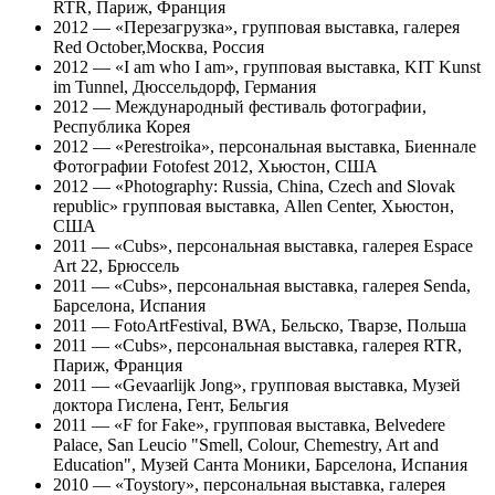
RTR, Париж, Франция
2012 — «Перезагрузка», групповая выставка, галерея
Red October,Москва, Россия
2012 — «I am who I am», групповая выставка, KIT Kunst
im Tunnel, Дюссельдорф, Германия
2012 — Международный фестиваль фотографии,
Республика Корея
2012 — «Perestroika», персональная выставка, Биеннале
Фотографии Fotofest 2012, Хьюстон, США
2012 — «Photography: Russia, China, Czech and Slovak
republic» групповая выставка, Allen Center, Хьюстон,
США
2011 — «Cubs», персональная выставка, галерея Espace
Art 22, Брюссель
2011 — «Cubs», персональная выставка, галерея Senda,
Барселона, Испания
2011 — FotoArtFestival, BWA, Бельско, Тварзе, Польша
2011 — «Cubs», персональная выставка, галерея RTR,
Париж, Франция
2011 — «Gevaarlijk Jong», групповая выставка, Музей
доктора Гислена, Гент, Бельгия
2011 — «F for Fake», групповая выставка, Belvedere
Palace, San Leucio "Smell, Colour, Chemestry, Art and
Education", Музей Санта Моники, Барселона, Испания
2010 — «Toystory», персональная выставка, галерея