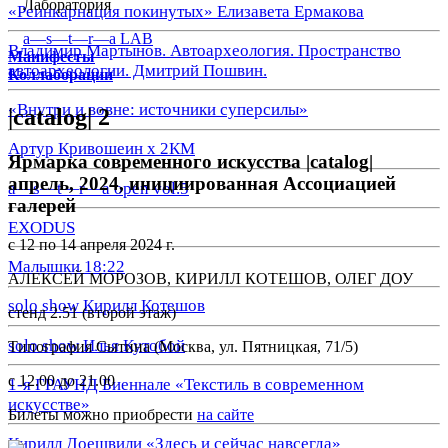
Лаборатория
«Реинкарнация покинутых» Елизавета Ермакова
a—s—t—r—a LAB
Владимир Мартынов. Автоархеология. Пространство
Манифесты
автоархеологии. Дмитрий Пошвин.
Коллаборации
«Внутри и вовне: источники суперсилы»
|catalog| 2
Артур Кривошеин х 2КМ
Ярмарка современного искусства
|catalog|
апрель, 2024,
инициированная
Ассоциацией
a—s—t—r—a open vol.5
галерей
EXODUS
с 12 по 14 апреля 2024 г.
Малышки 18:22
АЛЕКСЕЙ МОРОЗОВ, КИРИЛЛ КОТЕШОВ, ОЛЕГ ДОУ
solo show Кирилл Котешов
стенд 2.51 (второй этаж)
solo show Илья Кутобой
Типография Сытина (
Москва, ул.
Пятницкая, 71/5)
с 12.00 до 21.00
1-я ГРАУНД Биеннале «Текстиль в современном
искусстве»
Билеты можно приобрести
на сайте
Кирилл Доешвили «Здесь и сейчас навсегда»