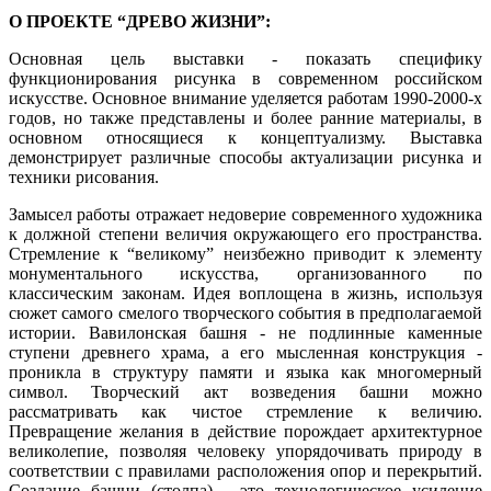
О ПРОЕКТЕ “ДРЕВО ЖИЗНИ”:
Основная цель выставки - показать специфику
функционирования рисунка в современном российском
искусстве. Основное внимание уделяется работам 1990-2000-х
годов, но также представлены и более ранние материалы, в
основном относящиеся к концептуализму. Выставка
демонстрирует различные способы актуализации рисунка и
техники рисования.
Замысел работы отражает недоверие современного художника
к должной степени величия окружающего его пространства.
Стремление к “великому” неизбежно приводит к элементу
монументального искусства, организованного по
классическим законам. Идея воплощена в жизнь, используя
сюжет самого смелого творческого события в предполагаемой
истории. Вавилонская башня - не подлинные каменные
ступени древнего храма, а его мысленная конструкция -
проникла в структуру памяти и языка как многомерный
символ. Творческий акт возведения башни можно
рассматривать как чистое стремление к величию.
Превращение желания в действие порождает архитектурное
великолепие, позволяя человеку упорядочивать природу в
соответствии с правилами расположения опор и перекрытий.
Создание башни (столпа) - это технологическое усиление