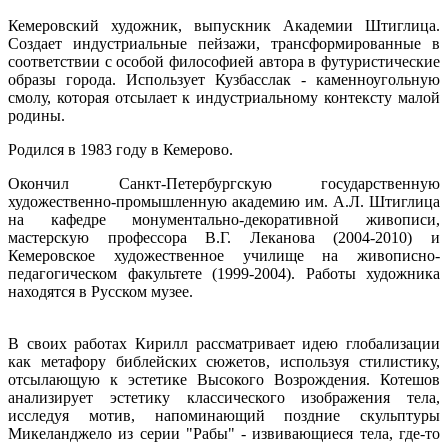
Кемеровский художник, выпускник Академии Штиглица.
Создает индустриальные пейзажи, трансформированные в
соответствии с особой философией автора в футуристические
образы города. Использует Кузбасслак - каменноугольную
смолу, которая отсылает к индустриальному контексту малой
родины.
Родился в 1983 году в Кемерово.
Окончил Санкт-Петербургскую государственную
художественно-промышленную академию им. А.Л. Штиглица
на кафедре монументально-декоративной живописи,
мастерскую профессора В.Г. Леканова (2004-2010) и
Кемеровское художественное училище на живописно-
педагогическом факультете (1999-2004). Работы художника
находятся в Русском музее.
В своих работах Кирилл рассматривает идею глобализации
как метафору библейских сюжетов, используя стилистику,
отсылающую к эстетике Высокого Возрождения. Котешов
анализирует эстетику классического изображения тела,
исследуя мотив, напоминающий поздние скульптуры
Микеланджело из серии "Рабы" - извивающиеся тела, где-то