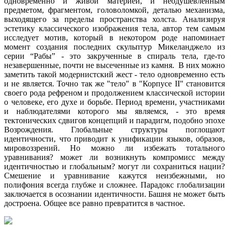
одновременно и живой материей, и неодушевленным
предметом, фрагментом, головоломкой, деталью механизма,
выходящего за пределы пространства холста. Анализируя
эстетику классического изображения тела, автор тем самым
исследует мотив, который в некотором роде напоминает
момент создания последних скульптур Микеланджело из
серии “Рабы” - это закрученные в спираль тела, где-то
незавершенные, почти не высеченные из камня. В них можно
заметить такой модернистский жест - тело одновременно есть
и не является. Точно так же "тело" в "Корпусе II" становится
своего рода рефреном и продолжением классической истории
о человеке, его духе и борьбе. Период времени, участниками
и наблюдателями которого мы являемся, - это время
тектонических сдвигов концепций и парадигм, подобно эпохе
Возрождения. Глобальные структуры поглощают
идентичности, что приводит к унификации языков, образов,
мировоззрений. Но можно ли избежать тотального
уравнивания? может ли возникнуть компромисс между
идентичностью и глобальным? могут ли сохраниться нации?
Смешение и уравнивание кажутся неизбежными, но
полифония всегда глубже и сложнее. Парадокс глобализации
заключается в осознании идентичности. Башня не может быть
достроена. Общее все равно превратится в частное.