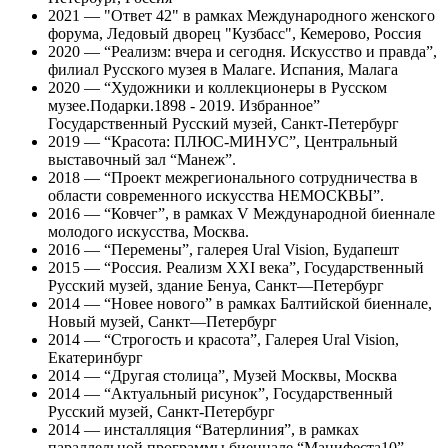
2021 — "Ответ 42" в рамках Международного женского
форума, Ледовый дворец "Кузбасс", Кемерово, Россия
2020 — “Реализм: вчера и сегодня. Искусство и правда”,
филиал Русского музея в Малаге. Испания, Малага
2020 — “Художники и коллекционеры в Русском
музее.Подарки.1898 - 2019. Избранное”
Государственный Русский музей, Санкт-Петербург
2019 — “Красота: ПЛЮС-МИНУС”, Центральный
выставочный зал “Манеж”.
2018 — “Проект межрегионального сотрудничества в
области современного искусства НЕМОСКВЫ”.
2016 — “Ковчег”, в рамках V Международной биеннале
молодого искусства, Москва.
2016 — “Перемены”, галерея Ural Vision, Будапешт
2015 — “Россия. Реализм XXI века”, Государственный
Русский музей, здание Бенуа, Санкт—Петербург
2014 — “Новее нового” в рамках Балтийской биеннале,
Новый музей, Санкт—Петербург
2014 — “Строгость и красота”, Галерея Ural Vision,
Екатеринбург
2014 — “Другая столица”, Музей Москвы, Москва
2014 — “Актуальный рисунок”, Государственный
Русский музей, Санкт-Петербург
2014 — инсталляция “Ватерлиния”, в рамках
параллельной программы биеннале “Манифеста10”,