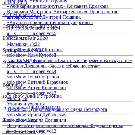
ММОМА. Утопия и Ухрония
blazar 2021
«Реинкарнация покинутых» Елизавета Ермакова
Владимир Мартынов. Автоархеология. Пространство
АРТ Москва 2021
автоархеологии. Дмитрий Пошвин.
«Внутри и вовне: источники суперсилы»
Cosmoscow Art Fair 2020
Артур Кривошеин х 2КМ
a—s—t—r—a open vol.5
ENTER Art Fair 2020
EXODUS
Малышки 18:22
Spring/Break NY20
solo show Кирилл Котешов
solo show Илья Кутобой
1-я ГРАУНД Биеннале «Текстиль в современном искусстве»
Scope Miami 2019
Кирилл Доешвили «Здесь и сейчас навсегда»
a—s—t—r—a open vol.4
solo show Гоша Острецов
solo show Виталий Барабанов
Выставки
solo show Артур Кривошеин
a—s—t—r—a open vol.3
solo show Алина Утробина
Мир идей
Утопия и ухрония
спецпроект РЕЗIDЕНЦИЯ
Тихий ход. (Не)очевидная арт-сцена Петербурга
solo show Ирина Дубровская
Фонд «Друзья»
solo show Кирилл Доешвили
Лекция «Антропология войны и мира» Федора Гиренка
a—s—t—r—a open vol.2
solo show Олег Доу