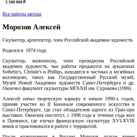
2 500 000 ₽
Все работы автора
Морозов Алексей
Скульптор, архитектор, член Российской академии художеств.
Родился в
1974 году.
Скульптор, живописец, член президиума Российской
академии художеств, чьи работы
продаются на аукционах
Sotheby's, Christie's и Phillips, находятся в частных и музейных
коллекциях, таких как Государственный Русский музей,
Музей Новой Академии художеств Санкт-Петербурга и др
.
Окончил факультет скульптуры МГАХИ им. Сурикова (1999).
Алексей начал творческую карьеру в начале 1990-х годов
,
приняв участие во II Биеннале современного искусства в
Санкт-Петербурге, где стал обладателем одного из Гран-при
выставки. Окончив институт, с 1998 года в течение года жил
в Провансе, где изучал французскую скульптуру XVI-XVIII
веков и практиковался в работе с терракотой.
После возвращения в Россию Морозов долгое время