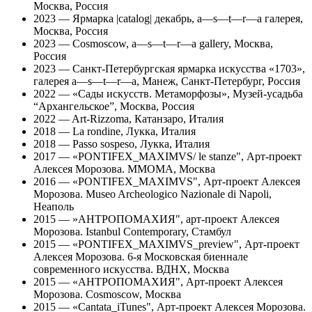
Москва, Россия
2023 — Ярмарка |catalog| декабрь, a—s—t—r—a галерея,
Москва, Россия
2023 — Cosmoscow, a—s—t—r—a gallery, Москва,
Россия
2023 — Санкт-Петербургская ярмарка искусства «1703»,
галерея a—s—t—r—a, Манеж, Санкт-Петербург, Россия
2022 — «Сады искусств. Метаморфозы», Музей-усадьба
“Архангельское”, Москва, Россия
2022 — Art-Rizzoma, Катанзаро, Италия
2018 — La rondine, Лукка, Италия
2018 — Passo sospeso, Лукка, Италия
2017 — «PONTIFEX_MAXIMVS/ le stanze", Арт-проект
Алексея Морозова. ММОМА, Москва
2016 — «PONTIFEX_MAXIMVS", Арт-проект Алексея
Морозова. Museo Archeologico Nazionale di Napoli,
Неаполь
2015 — »АНТРОПОМАХИЯ", арт-проект Алексея
Морозова. Istanbul Contemporary, Стамбул
2015 — «PONTIFEX_MAXIMVS_preview", Арт-проект
Алексея Морозова. 6-я Московская биеннале
современного искусства. ВДНХ, Москва
2015 — «АНТРОПОМАХИЯ", Арт-проект Алексея
Морозова. Cosmoscow, Москва
2015 — «Cantata_iTunes", Арт-проект Алексея Морозова.