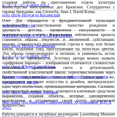
создавая работы по приглашению отдела культуры
a—s—t—r—a open vol.2
министерства иностранных дел Бразилии. Сотрудничал с
такими брендами, как Givenchy, Juun J, David Koma.
solo show Надежда Косинская
Олег Доу
обращается к фундаментальной пульсации
solo show Тагути
человеческого существования: таинство рождения и
хрупкость детства, проявления сексуальности и
неотвратимость смерти. Визуальным лейтмотивом проекта
ДЖОЛИ АЛИЕН. СУХАЯ КРАПИВА
становятся образы текучести и жизненной субстанции:
молоко, сочащееся из разломанной стрелы в чашу, или белые
solo show Игоря Литвинова
капли, подобные соку, проступающие на лепестках цветов.
Эти образы символизируют и питание, и уязвимость, исток
a—s—t—r—a open. vol 1
жизни и ее эфемерность. Эстетику автора можно назвать
«цифровым барокко» - изображения отличаются сложностью
solo show Юрия Самойлова
композиции, драматизмом света и детализацией,
свойственной классической школе, переосмысленными через
Коллективное самосбывающееся пророчество о нашем
призму современных технологий. Скульптуры же,
прекрасном завтра
находящиеся на стыке искусства и дизайна, материализуют
идеи через необычные, провокационные материалы. Силикон,
имитирующий живую плоть, становится ключевым средством
solo show Екатерина Зорькая
выражения, создавая объекты, которые одновременно
притягивают и отталкивают своей почти органической
Выставка Достижений Современных Художников/ ВДСХ
телесностью.
2022
Работы находятся в музейных коллекциях Luxemburg Museum