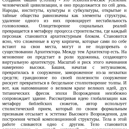
человеческой цивилизации, и оно продолжается по сей день.
Народы, институты, культуры и субкультуры, открытые и
тайные общества равнозначны как элементы структуры,
удаление одного из них провоцирует нестабильность
головоломки. Олицетворение социальных реалий
превращается в метафору процесса строительства, где каждый
персонаж становится архитектурным блоком. Становится
ясно, что сложенные в кучу кирпичи, которые сами по себе
встают на свои места, могут и не подозревать о
существовании Архитектора. Между тем Архитектор есть. На
мгновение он предстает в роли художника, создающего
виртуальную архитектуру. Масштаб и риск этого начинания
намеренно высоки. Башня, начатая с энтузиазмом,
превратилась в сооружение, замороженное из-за нехватки
средств; грандиозное по своей полезности сооружение
рискует превратиться в бесцельное столпотворение толпы. И
вот, как напоминание о великом крахе великих идей, дух
титанических фресок эпохи Возрождения неизбежно
сопровождает здание. Рассматривая идею глобализации как
метафору библейских сюжетов, автор использует
стилистический прием, который по своим формальным
признакам отсылает к эстетике Высокого Возрождения, для
построения четкой композиционной структуры. Тела в этой
работе сливаются одно с другим. Тело становится