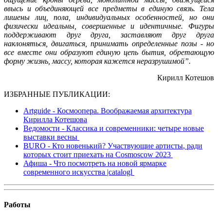
ввысь и объединяющей все предметы в единую связь. Тела
лишены лиц, пола, индивидуальных особенностей, но они
физически идеальны, совершенные и идентичные. Фигуры
поддерживают друг друга, заставляют друг друга
наклоняться, двигаться, принимать определенные позы - но
все вместе они образуют единую цепь бытия, обретающую
форму жизнь, массу, которая кажется неразрушимой”.
Кирилл Котешов
ИЗБРАННЫЕ
ПУБЛИКАЦИИ
:
Artguide - Космоопера. Воображаемая архитектура
Кирилла Котешова
Ведомости
-
Классика
и
современники
:
четыре
новые
выставки
весны
BURO
-
Кто
новенький
?
Участвующие
артисты
, ради
которых
стоит
приехать
на
Cosmoscow
2023
Афиша - Что посмотреть на новой ярмарке
современного искусства |catalogl
Работы