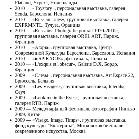
Flatland, Утрехт, Нидерланды
2010 — «Toystory», персональная выставка, галерея
Senda, Барселона, Испания
2010 — «Russian Tales», групповая выставка, галерея
EXPRMNTL, Тулуза, Франция
2010 — «Russains! Photografic portrait 1970-2010»,
групповая выставка, галерея OREL ART, Париж,
Франция
2010 — «Atopia», групповая выставка, Центр
Современной Культуры Барселоны, Барселона, Испания
2010 — «inSPIRACJE», фестиваль, Польша
2010 — «L'exquis et l'obscur», Galerie D.X, Бордо,
Франция
2009 — «Слезы», персональная выставка, Art Espace 22,
Брюссель, Бельгия
2009 — «Les Visages», групповая выставка, Interalia,
Сеул
2009 — «Look me in the Eyes», групповая выставка,
галерея RTR, Париж
2009 — Междунарjдный фестиваль фотографии Пинъяо
2009, Китай
2009
—
«Visage. Image. Timps», групповая выставка,
фонд культуры "Екатерина", Московская биеннале
современного искусства, Москва