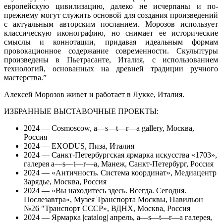
европейскую цивилизацию, далеко не исчерпаны и по-
прежнему могут служить основой для создания произведений
с актуальным авторским посланием. Морозов использует
классическую иконографию, но снимает ее исторические
смыслы и коннотации, придавая идеальным формам
провокационное содержание современности. Скульптуры
произведены в Пьетрасанте, Италия, с использованием
технологий, основанных на древней традиции ручного
мастерства.”
Алексей Морозов живет и работает в Лукке, Италия.
ИЗБРАННЫЕ ВЫСТАВОЧНЫЕ ПРОЕКТЫ:
2024 — Cosmoscow, a—s—t—r—a gallery, Москва,
Россия
2024 — EXODUS, Пиза, Италия
2024 — Санкт-Петербургская ярмарка искусства «1703»,
галерея a—s—t—r—a, Манеж, Санкт-Петербург, Россия
2024 — «Античность. Система координат», Медиацентр
Зарядье, Москва, Россия
2024 — «Вы находитесь здесь. Всегда. Сегодня.
Послезавтра», Музея Транспорта Москвы, Павильон
№26 "Транспорт СССР», ВДНХ, Москва, Россия
2024 — Ярмарка |catalog| апрель, a—s—t—r—a галерея,