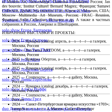
PRIVATE BANKING ОТКРЫТИЕ х Егор Остров
of Modern Art, Люксембург; Ekaterina Foundation, Россия; Jan
des bouvrie, Institut Culturel Bernard Magrez, Франция; Samawi
PRIVATE BANKING ОТКРЫТИЕ х Оксана Мась
Collection, Дубай; Jeju museum of art, Корея; 21 cMuseum, США;
Moscow Multimedia Art Museum, Россия; FRAC Reunion,
Франция; Sollo Collection, Испания и др. А также в частных
Symbiosis: Jolie Alien + Mikita Kunitski
собраниях в России, Америке и Швейцарии.
solo show Егора Лаптарева
ИЗБРАННЫЕ ВЫСТАВКИ И ПРОЕКТЫ:
solo show Егора Острова
2026
—
Ярмарка |catalog| апрель, a—s—t—r—a галерея,
Москва, Россия
group show One.Two.Three
2026
—
Выставка
ARTDOM, a—s—t—r—a галерея,
Москва, Россия
2025
—
Ярмарка Обертон, a—s—t—r—a галерея,
solo show Jolie Alien
Москва, Россия
2025
—
Ярмарка |catalog| ноябрь, a—s—t—r—a галерея,
solo show Дорохова Сергея
Москва, Россия
2025 — Cosmoscow, a—s—t—r—a gallery, Москва,
solo show Димы Горбунова
Россия
2024
—
Ярмарка |catalog| декабрь
, a—s—t—r—a галерея,
solo show Алисы Йоффе
Москва, Россия
2024 — Cosmoscow, a—s—t—r—a gallery, Москва,
solo show Димы Гред
Россия
2024 — Санкт-Петербургская ярмарка искусства «1703»,
duo Димы Хунцельвег и Александра Селиванова
галерея a—s—t—r—a, Манеж, Санкт-Петербург