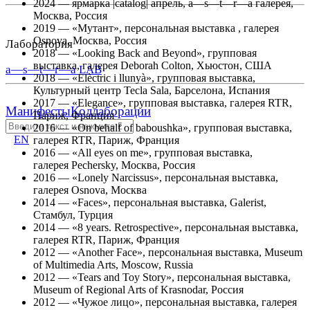
2024 — ярмарка |catalog| апрель, a—s—t—r—a галерея,
Москва, Россия
2019 — «Мутант», персональная выставка , галерея
Osnova, Москва, Россия
Лаборатория
2018 — «Looking Back and Beyond», групповая
выставка, галерея Deborah Colton, Хьюстон, США
a—s—t—r—a LAB
2018 — «Elèctric i llunyà», групповая выставка,
Культурный центр Tecla Sala, Барселона, Испания
2017 — «Elegance», групповая выставка, галерея RTR,
Манифесты
Коллаборации
Париж, Франция
2016 — «On behalf of baboushka», групповая выставка,
EN
галерея RTR, Париж, Франция
2016 — «All eyes on me», групповая выставка,
галерея Pechersky, Москва, Россия
2016 — «Lonely Narcissus», персональная выставка,
галерея Osnova, Москва
2014 — «Faces», персональная выставка, Galerist,
Стамбул, Турция
2014 — «8 years. Retrospective», персональная выставка,
галерея RTR, Париж, Франция
2012 — «Another Face», персональная выставка, Museum
of Multimedia Arts, Moscow, Russia
2012 — «Tears and Toy Story», персональная выставка,
Museum of Regional Arts of Krasnodar, Россия
2012 — «Чужое лицо», персональная выставка, галерея