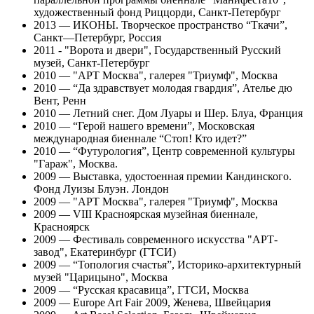
художественный фонд Риццорди, Санкт-Петербург
2013 — ИКОНЫ. Творческое пространство “Ткачи”,
Санкт—Петербург, Россия
2011 - "Ворота и двери", Государственный Русский
музей, Санкт-Петербург
2010 — "АРТ Москва", галерея "Триумф", Москва
2010 — “Да здравствует молодая гвардия”, Ателье дю
Вент, Ренн
2010 — Летний снег. Дом Луары и Шер. Блуа, Франция
2010 — “Герой нашего времени”, Московская
международная биеннале “Стоп! Кто идет?”
2010 — “Футурология”, Центр современной культуры
"Гараж", Москва.
2009 — Выставка, удостоенная премии Кандинского.
Фонд Луизы Блуэн. Лондон
2009 — "АРТ Москва", галерея "Триумф", Москва
2009 — VIII Красноярская музейная биеннале,
Красноярск
2009 — Фестиваль современного искусства "АРТ-
завод", Екатеринбург (ГТСИ)
2009 — “Топология счастья”, Историко-архитектурный
музей "Царицыно", Москва
2009 — “Русская красавица”, ГТСИ, Москва
2009 — Europe Art Fair 2009, Женева, Швейцария