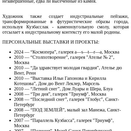
незавершенные, едва ли высеченные из камня.
Художник также создает индустриальные пейзажи,
трансформированные в футуристические образы города,
используя Кузбасслак - каменноугольную смолу, которая
отсылает к индустриальному контексту его малой родины.
ПЕРСОНАЛЬНЫЕ ВЫСТАВКИ И ПРОЕКТЫ:
2024 — “Космопера”, галерея a—s—t—r—a, Москва
2010 — “Столпотворение”, галерея "Ателье № 2",
Москва
2010 — “Да здравствует молодая гвардия”, Ателье дю
Вент, Ренн
2010 — “Выставка Ильи Гапонова и Кирилла
Котешова”, Дом дю Вент Леклер, Марсель
2010 — “Летний снег”, Дом Луары и Шера, Блуа
2008 — “Три дня”, галерея "Триумф", Москва
2008 — “Последний снег”, галерея "Глобус", Санкт-
Петербург
2008 — “ПОД ЗЕМЛЕЙ”, малый зал Манежа, Санкт-
Петербург
2007 — “Параллель Кузбасса”, галерея "Триумф",
Москва
2007 — “Позиция”, Музей Санкт-Петербургской