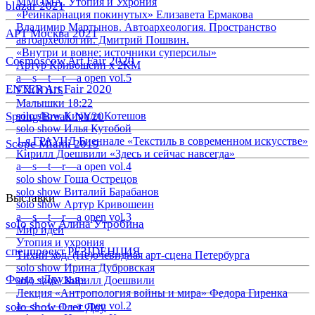
ММОМА. Утопия и Ухрония
blazar 2021
«Реинкарнация покинутых» Елизавета Ермакова
Владимир Мартынов. Автоархеология. Пространство
АРТ Москва 2021
автоархеологии. Дмитрий Пошвин.
«Внутри и вовне: источники суперсилы»
Cosmoscow Art Fair 2020
Артур Кривошеин х 2КМ
a—s—t—r—a open vol.5
ENTER Art Fair 2020
EXODUS
Малышки 18:22
Spring/Break NY20
solo show Кирилл Котешов
solo show Илья Кутобой
1-я ГРАУНД Биеннале «Текстиль в современном искусстве»
Scope Miami 2019
Кирилл Доешвили «Здесь и сейчас навсегда»
a—s—t—r—a open vol.4
solo show Гоша Острецов
solo show Виталий Барабанов
Выставки
solo show Артур Кривошеин
a—s—t—r—a open vol.3
solo show Алина Утробина
Мир идей
Утопия и ухрония
спецпроект РЕЗIDЕНЦИЯ
Тихий ход. (Не)очевидная арт-сцена Петербурга
solo show Ирина Дубровская
Фонд «Друзья»
solo show Кирилл Доешвили
Лекция «Антропология войны и мира» Федора Гиренка
a—s—t—r—a open vol.2
solo show Олег Доу