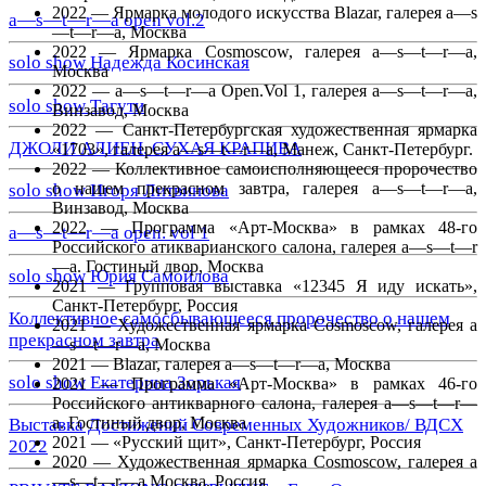
2022 — Ярмарка молодого искусства Blazar, галерея a—s
a—s—t—r—a open vol.2
—t—r—a, Москва
2022 — Ярмарка Cosmoscow, галерея a—s—t—r—a,
solo show Надежда Косинская
Москва
2022 — a—s—t—r—a Open.Vol 1, галерея a—s—t—r—a,
solo show Тагути
Винзавод, Москва
2022 — Санкт-Петербургская художественная ярмарка
ДЖОЛИ АЛИЕН. СУХАЯ КРАПИВА
«1703», галерея a—s—t—r—a, Манеж, Санкт-Петербург.
2022 — Коллективное самоисполняющееся пророчество
о нашем прекрасном завтра, галерея a—s—t—r—a,
solo show Игоря Литвинова
Винзавод, Москва
2022 — Программа «Арт-Москва» в рамках 48-го
a—s—t—r—a open. vol 1
Российского атикварианского салона, галерея a—s—t—r
—a. Гостиный двор, Москва
solo show Юрия Самойлова
2021 — Групповая выставка «12345 Я иду искать»,
Санкт-Петербург, Россия
Коллективное самосбывающееся пророчество о нашем
2021 — Художественная ярмарка Cosmoscow, галерея a
прекрасном завтра
—s—t—r—a, Москва
2021 — Blazar, галерея a—s—t—r—a, Москва
solo show Екатерина Зорькая
2021 — Программа «Арт-Москва» в рамках 46-го
Российского антикварного салона, галерея a—s—t—r—
a. Гостиный двор, Москва
Выставка Достижений Современных Художников/ ВДСХ
2021 — «Русский щит», Санкт-Петербург, Россия
2022
2020 — Художественная ярмарка Cosmoscow, галерея a
—s—t—r—a Москва, Россия