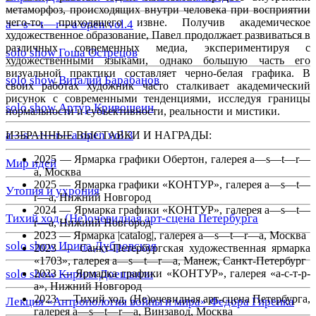
метаморфоз, происходящих внутри человека при восприятии
чего-то, приходящего извне. Получив академическое
a—s—t—r—a open vol.4
художественное образование, Павел продолжает развиваться в
различных современных медиа, экспериментируя с
solo show Гоша Острецов
художественными языками, однако большую часть его
визуальной практики составляет черно-белая графика. В
solo show Виталий Барабанов
своих работах художник часто сталкивает академический
рисунок с современными тенденциями, исследуя границы
solo show Артур Кривошеин
нормальности и субъективности, реальности и мистики.
a—s—t—r—a open vol.3
ИЗБРАННЫЕ ВЫСТАВКИ И НАГРАДЫ:
2025 — Ярмарка графики Обертон, галерея a—s—t—r—
Мир идей
a, Москва
2025 — Ярмарка графики «КОНТУР», галерея a—s—t—
Утопия и ухрония
r—a, Нижний Новгород
2024 — Ярмарка графики «КОНТУР», галерея a—s—t—
Тихий ход. (Не)очевидная арт-сцена Петербурга
r—a, Нижний Новгород
2023 — Ярмарка |catalog|, галерея a—s—t—r—a, Москва
solo show Ирина Дубровская
2023 — Санкт-Петербургская художественная ярмарка
«1703», галерея a—s—t—r—a, Манеж, Санкт-Петербург
solo show Кирилл Доешвили
2023 — Ярмарка графики «КОНТУР», галерея «а-с-т-р-
а», Нижний Новгород
2023 — Тихий ход. (Не)очевидная арт-сцена Петербурга,
Лекция «Антропология войны и мира» Федора Гиренка
галерея a—s—t—r—a, Винзавод, Москва