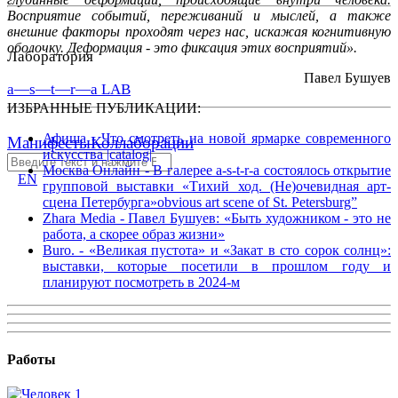
Восприятие событий, переживаний и мыслей, а также
внешние факторы проходят через нас, искажая когнитивную
оболочку. Деформация - это фиксация этих восприятий».
Лаборатория
Павел Бушуев
a—s—t—r—a LAB
ИЗБРАННЫЕ ПУБЛИКАЦИИ:
Афиша - Что смотреть на новой ярмарке современного
Манифесты
Коллаборации
искусства |catalog|
Москва Онлайн - В галерее a-s-t-r-a состоялось открытие
EN
групповой выставки «Тихий ход. (Не)очевидная арт-
сцена Петербурга»obvious art scene of St. Petersburg”
Zhara Media - Павел Бушуев: «Быть художником - это не
работа, а скорее образ жизни»
Buro. - «Великая пустота» и «Закат в сто сорок солнц»:
выставки, которые посетили в прошлом году и
планируют посмотреть в 2024-м
Работы