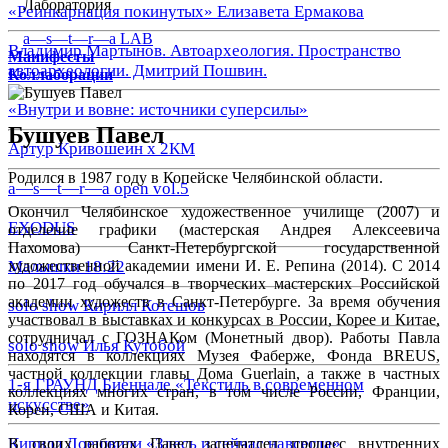
Лаборатория
«Реинкарнация покинутых» Елизавета Ермакова
a—s—t—r—a LAB
Владимир Мартынов. Автоархеология. Пространство
Манифесты
автоархеологии. Дмитрий Пошвин.
Коллаборации
«Внутри и вовне: источники суперсилы»
Бушуев Павел
Артур Кривошеин х 2КМ
Родился в 1987 году в Копейске Челябинской области.
a—s—t—r—a open vol.5
Окончил Челябинское художественное училище (2007) и
EXODUS
отделение графики (мастерская Андрея Алексеевича
Пахомова) Санкт-Петербургской государственной
художественной академии имени И. Е. Репина (2014). С 2014
Малышки 18:22
по 2017 год обучался в творческих мастерских Российской
академии художеств в Санкт-Петербурге. За время обучения
solo show Кирилл Котешов
участвовал в выставках и конкурсах в России, Корее и Китае,
сотрудничал с ГОЗНАКом (Монетный двор). Работы Павла
solo show Илья Кутобой
находятся в коллекциях Музея Фаберже, Фонда BREUS,
частной коллекции главы Дома Guerlain, а также в частных
1-я ГРАУНД Биеннале «Текстиль в современном
коллекциях многих стран, в том числе России, Франции,
искусстве»
Кореи, США и Китая.
Кирилл Доешвили «Здесь и сейчас навсегда»
В своих работах Павел запечатлел процесс внутренних