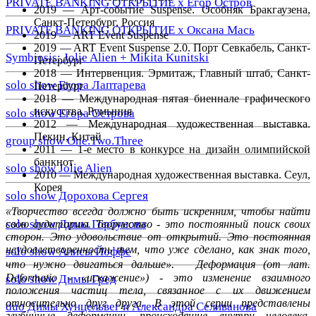
PRIVATE BANKING ОТКРЫТИЕ х Егор Остров
2019 — Арт-событие Suspense. Особняк Бракгаузена,
Санкт-Петербург, Россия
PRIVATE BANKING ОТКРЫТИЕ х Оксана Мась
2019 — ART Event Suspense
2019 — ART Event Suspense 2.0. Порт Севкабель, Санкт-
Symbiosis: Jolie Alien + Mikita Kunitski
Петербург
2018 — Интервенция. Эрмитаж, Главный штаб, Санкт-
solo show Егора Лаптарева
Петербург
2018 — Международная пятая биеннале графического
искусства. Румыния
solo show Егора Острова
2012 — Международная художественная выставка.
Пекин, Китай
group show One.Two.Three
2011 — 1-е место в конкурсе на дизайн олимпийской
банкнот
solo show Jolie Alien
2010 — Международная художественная выставка. Сеул,
Корея
solo show Дорохова Сергея
«Творчество всегда должно быть искренним, чтобы найти
solo show Димы Горбунова
свою аудиторию. Творчество - это постоянный поиск своих
сторон. Это удовольствие от открытий. Это постоянная
неудовлетворенность тем, что уже сделано, как знак того,
solo show Алисы Йоффе
что нужно двигаться дальше». Деформация (от лат.
Deformatio - «искажение») - это изменение взаимного
solo show Димы Гред
положения частиц тела, связанное с их движением
относительно друг друга. В этой серии представлены
duo Димы Хунцельвег и Александра Селиванова
глубинные деформации, происходящие внутри человека.