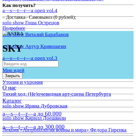
Как получить?
a—s—t—r—a open vol.4
– Доставка– Самовывоз (0 рублей);
solo show Гоша Острецов
Подробнее
solo show Виталий Барабанов
SKY
solo show Артур Кривошеин
a—s—t—r—a open vol.3
Мир идей
Закрыть
Утопия и ухрония
О нас
Тихий ход. (Не)очевидная арт-сцена Петербурга
Каталог
solo show Ирина Дубровская
a—s—t—r—a до 60.000
solo show Кирилл Доешвили
a—s—t—r—a до 300.000
Лекция «Антропология войны и мира» Федора Гиренка