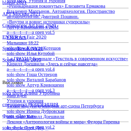
ММОМА. Утопия и Ухрония
blazar 2021
«Реинкарнация покинутых» Елизавета Ермакова
Владимир Мартынов. Автоархеология. Пространство
АРТ Москва 2021
автоархеологии. Дмитрий Пошвин.
«Внутри и вовне: источники суперсилы»
Cosmoscow Art Fair 2020
Артур Кривошеин х 2КМ
a—s—t—r—a open vol.5
ENTER Art Fair 2020
EXODUS
Малышки 18:22
Spring/Break NY20
solo show Кирилл Котешов
solo show Илья Кутобой
1-я ГРАУНД Биеннале «Текстиль в современном искусстве»
Scope Miami 2019
Кирилл Доешвили «Здесь и сейчас навсегда»
a—s—t—r—a open vol.4
solo show Гоша Острецов
solo show Виталий Барабанов
Выставки
solo show Артур Кривошеин
a—s—t—r—a open vol.3
solo show Алина Утробина
Мир идей
Утопия и ухрония
спецпроект РЕЗIDЕНЦИЯ
Тихий ход. (Не)очевидная арт-сцена Петербурга
solo show Ирина Дубровская
Фонд «Друзья»
solo show Кирилл Доешвили
Лекция «Антропология войны и мира» Федора Гиренка
a—s—t—r—a open vol.2
solo show Олег Доу