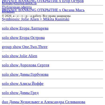
PRIVATE BANKING ОТКРЫТИЕ х Егор Остров
Конфиденциальность
Публичная оферта
PRIVATE BANKING ОТКРЫТИЕ х Оксана Мась
Возврат
© 2026. a—с—t—р—a gallery. Все права защищены.
Symbiosis: Jolie Alien + Mikita Kunitski
solo show Егора Лаптарева
solo show Егора Острова
group show One.Two.Three
solo show Jolie Alien
solo show Дорохова Сергея
solo show Димы Горбунова
solo show Алисы Йоффе
solo show Димы Гред
duo Димы Хунцельвег и Александра Селиванова