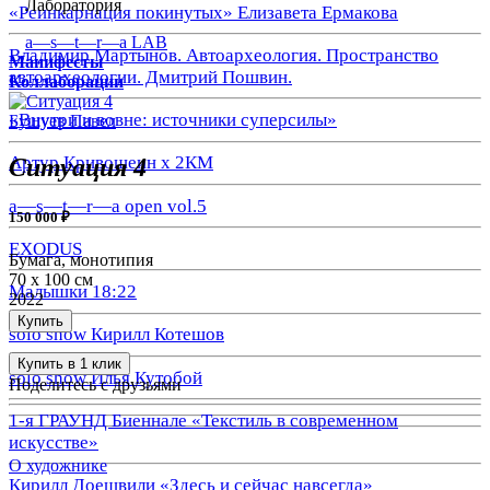
Лаборатория
«Реинкарнация покинутых» Елизавета Ермакова
a—s—t—r—a LAB
Владимир Мартынов. Автоархеология. Пространство
Манифесты
автоархеологии. Дмитрий Пошвин.
Коллаборации
«Внутри и вовне: источники суперсилы»
Бушуев Павел
Артур Кривошеин х 2КМ
Ситуация 4
a—s—t—r—a open vol.5
150 000 ₽
EXODUS
Бумага, монотипия
70 х 100 см
Малышки 18:22
2022
Купить
solo show Кирилл Котешов
Купить в 1 клик
solo show Илья Кутобой
Поделитесь с друзьями
1-я ГРАУНД Биеннале «Текстиль в современном
искусстве»
О художнике
Кирилл Доешвили «Здесь и сейчас навсегда»