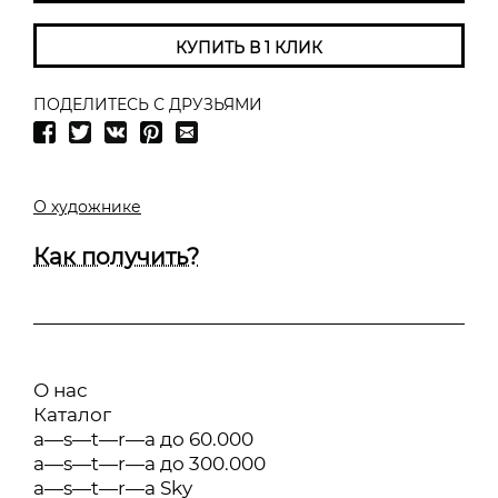
КУПИТЬ В 1 КЛИК
ПОДЕЛИТЕСЬ С ДРУЗЬЯМИ
О художнике
Как получить?
О нас
Каталог
a—s—t—r—a до 60.000
a—s—t—r—a до 300.000
a—s—t—r—a Sky