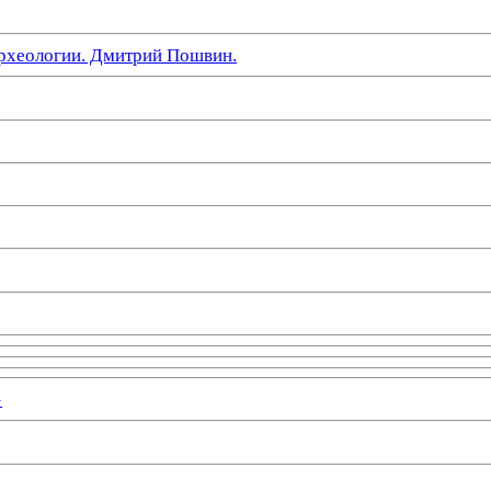
рхеологии. Дмитрий Пошвин.
»