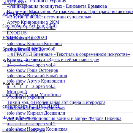
ММОМА. Утопия и Ухрония
blazar 2021
«Реинкарнация покинутых» Елизавета Ермакова
Владимир Мартынов. Автоархеология. Пространство автоар
АРТ Москва 2021
«Внутри и вовне: источники суперсилы»
Артур Кривошеин х 2КМ
Cosmoscow Art Fair 2020
a—s—t—r—a open vol.5
EXODUS
ENTER Art Fair 2020
Малышки 18:22
solo show Кирилл Котешов
Spring/Break NY20
solo show Илья Кутобой
1-я ГРАУНД Биеннале «Текстиль в современном искусстве»
Кирилл Доешвили «Здесь и сейчас навсегда»
Scope Miami 2019
a—s—t—r—a open vol.4
solo show Гоша Острецов
solo show Виталий Барабанов
solo show Артур Кривошеин
Выставки
a—s—t—r—a open vol.3
Мир идей
solo show Алина Утробина
Утопия и ухрония
Тихий ход. (Не)очевидная арт-сцена Петербурга
спецпроект РЕЗIDЕНЦИЯ
solo show Ирина Дубровская
solo show Кирилл Доешвили
Фонд «Друзья»
Лекция «Антропология войны и мира» Федора Гиренка
a—s—t—r—a open vol.2
solo show Надежда Косинская
solo show Олег Доу