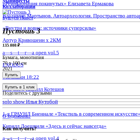
Манифесты
«Реинкарнация покинутых» Елизавета Ермакова
Коллаборации
Владимир Мартынов. Автоархеология. Пространство автоа
Бушуев Павел
«Внутри и вовне: источники суперсилы»
Пустошь 3
Артур Кривошеин х 2КМ
135 000 ₽
a—s—t—r—a open vol.5
Бумага, монотипия
70 х 100 см
EXODUS
2021
Купить
Малышки 18:22
Купить в 1 клик
solo show Кирилл Котешов
Поделитесь с друзьями
solo show Илья Кутобой
1-я ГРАУНД Биеннале «Текстиль в современном искусстве
О художнике
Кирилл Доешвили «Здесь и сейчас навсегда»
Как получить?
a—s—t—r—a open vol.4