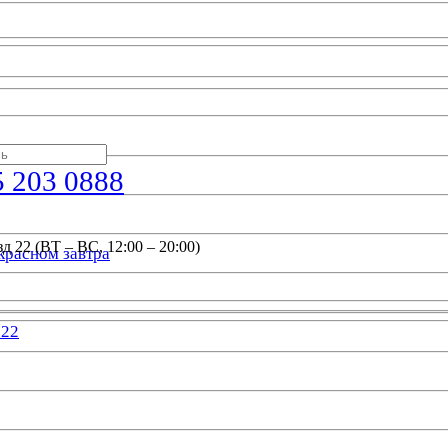
5 203 0888
д 22 (ВТ – ВС, 12:00 – 20:00)
красном завтра
022