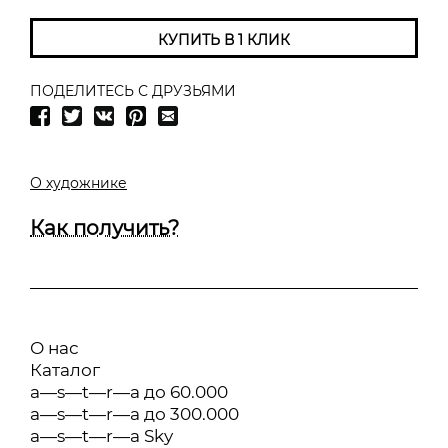
КУПИТЬ В 1 КЛИК
ПОДЕЛИТЕСЬ С ДРУЗЬЯМИ
О художнике
Как получить?
О нас
Каталог
a—s—t—r—a до 60.000
a—s—t—r—a до 300.000
a—s—t—r—a Sky