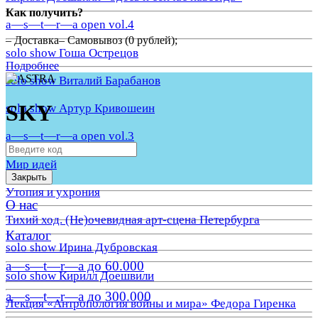
Как получить?
a—s—t—r—a open vol.4
– Доставка– Самовывоз (0 рублей);
solo show Гоша Острецов
Подробнее
solo show Виталий Барабанов
SKY
solo show Артур Кривошеин
a—s—t—r—a open vol.3
Мир идей
Закрыть
Утопия и ухрония
О нас
Тихий ход. (Не)очевидная арт-сцена Петербурга
Каталог
solo show Ирина Дубровская
a—s—t—r—a до 60.000
solo show Кирилл Доешвили
a—s—t—r—a до 300.000
Лекция «Антропология войны и мира» Федора Гиренка