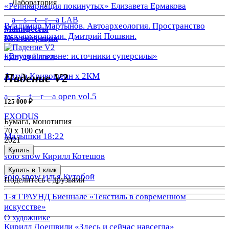
Лаборатория
«Реинкарнация покинутых» Елизавета Ермакова
a—s—t—r—a LAB
Владимир Мартынов. Автоархеология. Пространство
Манифесты
автоархеологии. Дмитрий Пошвин.
Коллаборации
«Внутри и вовне: источники суперсилы»
Бушуев Павел
Артур Кривошеин х 2КМ
Падение V2
a—s—t—r—a open vol.5
125 000 ₽
EXODUS
Бумага, монотипия
70 х 100 см
Малышки 18:22
2021
Купить
solo show Кирилл Котешов
Купить в 1 клик
solo show Илья Кутобой
Поделитесь с друзьями
1-я ГРАУНД Биеннале «Текстиль в современном
искусстве»
О художнике
Кирилл Доешвили «Здесь и сейчас навсегда»