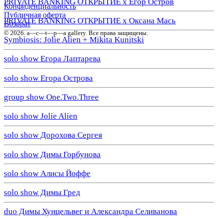
PRIVATE BANKING ОТКРЫТИЕ х Егор Остров
Конфиденциальность
Публичная оферта
PRIVATE BANKING ОТКРЫТИЕ х Оксана Мась
Возврат
© 2026. a—с—t—р—a gallery. Все права защищены.
Symbiosis: Jolie Alien + Mikita Kunitski
solo show Егора Лаптарева
solo show Егора Острова
group show One.Two.Three
solo show Jolie Alien
solo show Дорохова Сергея
solo show Димы Горбунова
solo show Алисы Йоффе
solo show Димы Гред
duo Димы Хунцельвег и Александра Селиванова