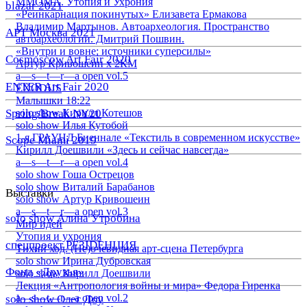
ММОМА. Утопия и Ухрония
blazar 2021
«Реинкарнация покинутых» Елизавета Ермакова
Владимир Мартынов. Автоархеология. Пространство
АРТ Москва 2021
автоархеологии. Дмитрий Пошвин.
«Внутри и вовне: источники суперсилы»
Cosmoscow Art Fair 2020
Артур Кривошеин х 2КМ
a—s—t—r—a open vol.5
ENTER Art Fair 2020
EXODUS
Малышки 18:22
Spring/Break NY20
solo show Кирилл Котешов
solo show Илья Кутобой
1-я ГРАУНД Биеннале «Текстиль в современном искусстве»
Scope Miami 2019
Кирилл Доешвили «Здесь и сейчас навсегда»
a—s—t—r—a open vol.4
solo show Гоша Острецов
solo show Виталий Барабанов
Выставки
solo show Артур Кривошеин
a—s—t—r—a open vol.3
solo show Алина Утробина
Мир идей
Утопия и ухрония
спецпроект РЕЗIDЕНЦИЯ
Тихий ход. (Не)очевидная арт-сцена Петербурга
solo show Ирина Дубровская
Фонд «Друзья»
solo show Кирилл Доешвили
Лекция «Антропология войны и мира» Федора Гиренка
a—s—t—r—a open vol.2
solo show Олег Доу