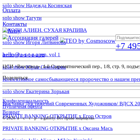
solo show Надежда Косинская
Оплата
solo show Тагути
Контакты
ДЖОЛИ АЛИЕН. СУХАЯ КРАПИВА
solo show Игоря Литвинова
+7 49
hello@a-s-t-r-a.ru
a—s—t—r—a open. vol 1
ЦСИ «Винзавод», 4-й Сыромятнический пер., 1/8, стр. 9, подъез
solo show Юрия Самойлова
Поделиться
Коллективное самосбывающееся пророчество о нашем пре
solo show Екатерина Зорькая
Конфиденциальность
Выставка Достижений Современных Художников/ ВДСХ 2
Публичная оферта
Возврат
PRIVATE BANKING ОТКРЫТИЕ х Егор Остров
© 2026. a—с—t—р—a gallery. Все права защищены.
PRIVATE BANKING ОТКРЫТИЕ х Оксана Мась