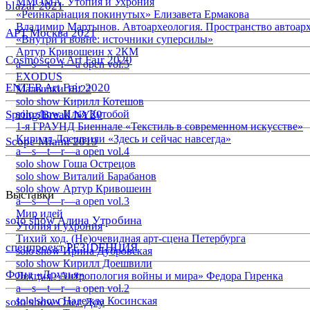
ММОМА. Утопия и Ухрония
blazar 2021
«Реинкарнация покинутых» Елизавета Ермакова
Владимир Мартынов. Автоархеология. Пространство автоар
АРТ Москва 2021
«Внутри и вовне: источники суперсилы»
Артур Кривошеин х 2КМ
Cosmoscow Art Fair 2020
a—s—t—r—a open vol.5
EXODUS
ENTER Art Fair 2020
Малышки 18:22
solo show Кирилл Котешов
Spring/Break NY20
solo show Илья Кутобой
1-я ГРАУНД Биеннале «Текстиль в современном искусстве»
Кирилл Доешвили «Здесь и сейчас навсегда»
Scope Miami 2019
a—s—t—r—a open vol.4
solo show Гоша Острецов
solo show Виталий Барабанов
solo show Артур Кривошеин
Выставки
a—s—t—r—a open vol.3
Мир идей
solo show Алина Утробина
Утопия и ухрония
Тихий ход. (Не)очевидная арт-сцена Петербурга
спецпроект РЕЗIDЕНЦИЯ
solo show Ирина Дубровская
solo show Кирилл Доешвили
Фонд «Друзья»
Лекция «Антропология войны и мира» Федора Гиренка
a—s—t—r—a open vol.2
solo show Надежда Косинская
solo show Олег Доу