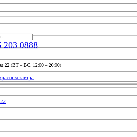
5 203 0888
д 22 (ВТ – ВС, 12:00 – 20:00)
красном завтра
022