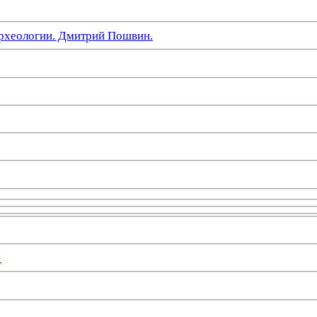
рхеологии. Дмитрий Пошвин.
»