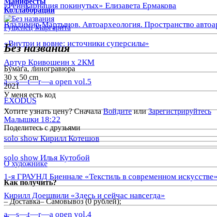
Манифесты
«Реинкарнация покинутых» Елизавета Ермакова
Коллаборации
Владимир Мартынов. Автоархеология. Пространство автоа
Гущенец Маргарита
«Внутри и вовне: источники суперсилы»
Без названия
Артур Кривошеин х 2КМ
Бумага, линогравюра
30 x 50 cm
a—s—t—r—a open vol.5
2021
У меня есть код
EXODUS
Хотите узнать цену? Сначала
Войдите
или
Зарегистрируйтесь
Малышки 18:22
Поделитесь с друзьями
solo show Кирилл Котешов
solo show Илья Кутобой
О художнике
1-я ГРАУНД Биеннале «Текстиль в современном искусстве
Как получить?
Кирилл Доешвили «Здесь и сейчас навсегда»
– Доставка– Самовывоз (0 рублей);
a—s—t—r—a open vol.4