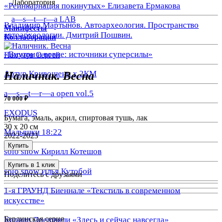
Лаборатория
«Реинкарнация покинутых» Елизавета Ермакова
a—s—t—r—a LAB
Владимир Мартынов. Автоархеология. Пространство
Манифесты
автоархеологии. Дмитрий Пошвин.
Коллаборации
«Внутри и вовне: источники суперсилы»
Пахомов Сергей
Артур Кривошеин х 2КМ
Наличник. Весна
a—s—t—r—a open vol.5
70 000 ₽
EXODUS
Бумага, эмаль, акрил, спиртовая тушь, лак
30 х 20 см
Малышки 18:22
2022-2023
Купить
solo show Кирилл Котешов
Купить в 1 клик
solo show Илья Кутобой
Поделитесь с друзьями
1-я ГРАУНД Биеннале «Текстиль в современном
искусстве»
Берлинская серия
Кирилл Доешвили «Здесь и сейчас навсегда»