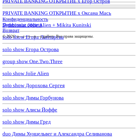
PRIVATE BANKING ОТКРЫТИЕ х Егор Остров
PRIVATE BANKING ОТКРЫТИЕ х Оксана Мась
Конфиденциальность
Публичная оферта
Symbiosis: Jolie Alien + Mikita Kunitski
Возврат
© 2026. a—с—t—р—a gallery. Все права защищены.
solo show Егора Лаптарева
solo show Егора Острова
group show One.Two.Three
solo show Jolie Alien
solo show Дорохова Сергея
solo show Димы Горбунова
solo show Алисы Йоффе
solo show Димы Гред
duo Димы Хунцельвег и Александра Селиванова