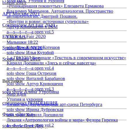
ММОМА. Утопия и Ухрония
blazar 2021
«Реинкарнация покинутых» Елизавета Ермакова
Владимир Мартынов. Автоархеология. Пространство
АРТ Москва 2021
автоархеологии. Дмитрий Пошвин.
«Внутри и вовне: источники суперсилы»
Cosmoscow Art Fair 2020
Артур Кривошеин х 2КМ
a—s—t—r—a open vol.5
ENTER Art Fair 2020
EXODUS
Малышки 18:22
Spring/Break NY20
solo show Кирилл Котешов
solo show Илья Кутобой
1-я ГРАУНД Биеннале «Текстиль в современном искусстве»
Scope Miami 2019
Кирилл Доешвили «Здесь и сейчас навсегда»
a—s—t—r—a open vol.4
solo show Гоша Острецов
solo show Виталий Барабанов
Выставки
solo show Артур Кривошеин
a—s—t—r—a open vol.3
solo show Алина Утробина
Мир идей
Утопия и ухрония
спецпроект РЕЗIDЕНЦИЯ
Тихий ход. (Не)очевидная арт-сцена Петербурга
solo show Ирина Дубровская
Фонд «Друзья»
solo show Кирилл Доешвили
Лекция «Антропология войны и мира» Федора Гиренка
a—s—t—r—a open vol.2
solo show Олег Доу