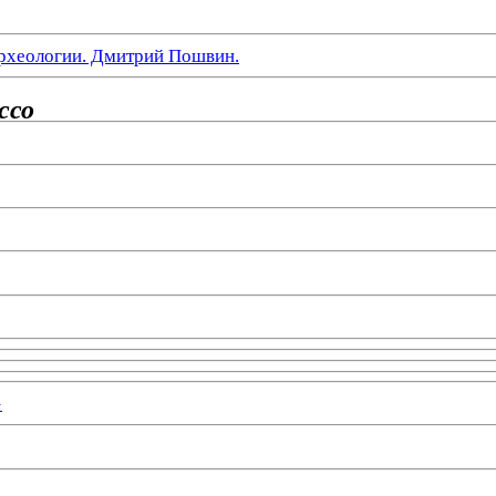
рхеологии. Дмитрий Пошвин.
ссо
»