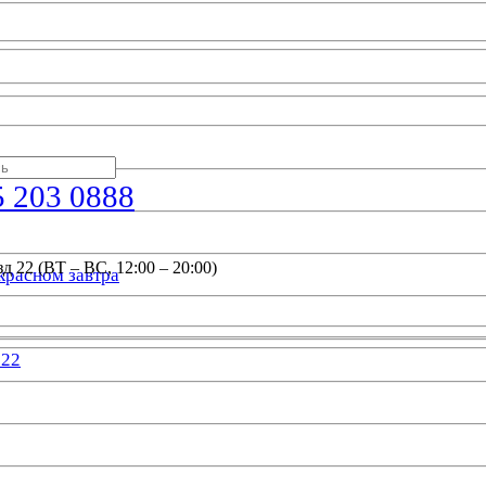
5 203 0888
д 22 (ВТ – ВС, 12:00 – 20:00)
красном завтра
022