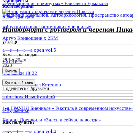
Манифесты
«Реинкарнация покинутых» Елизавета Ермакова
Коллаборации
Владимир Мартынов. Автоархеология. Пространство автоа
Кавка Дмитрий
«Внутри и вовне: источники суперсилы»
Натюрморт с роутером и черепом Пика
Артур Кривошеин х 2КМ
13 500 ₽
a—s—t—r—a open vol.5
Бумага, карандаш
28,5 х 20 см
EXODUS
2023
Купить
Малышки 18:22
Купить в 1 клик
solo show Кирилл Котешов
Поделитесь с друзьями
solo show Илья Кутобой
1-я ГРАУНД Биеннале «Текстиль в современном искусстве
О художнике
Кирилл Доешвили «Здесь и сейчас навсегда»
Как получить?
a—s—t—r—a open vol.4