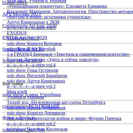
ММОМА. Утопия и Ухрония
blazar 2021
«Реинкарнация покинутых» Елизавета Ермакова
Владимир Мартынов. Автоархеология. Пространство автоар
АРТ Москва 2021
«Внутри и вовне: источники суперсилы»
Артур Кривошеин х 2КМ
Cosmoscow Art Fair 2020
a—s—t—r—a open vol.5
EXODUS
ENTER Art Fair 2020
Малышки 18:22
solo show Кирилл Котешов
Spring/Break NY20
solo show Илья Кутобой
1-я ГРАУНД Биеннале «Текстиль в современном искусстве»
Кирилл Доешвили «Здесь и сейчас навсегда»
Scope Miami 2019
a—s—t—r—a open vol.4
solo show Гоша Острецов
solo show Виталий Барабанов
solo show Артур Кривошеин
Выставки
a—s—t—r—a open vol.3
Мир идей
solo show Алина Утробина
Утопия и ухрония
Тихий ход. (Не)очевидная арт-сцена Петербурга
спецпроект РЕЗIDЕНЦИЯ
solo show Ирина Дубровская
solo show Кирилл Доешвили
Фонд «Друзья»
Лекция «Антропология войны и мира» Федора Гиренка
a—s—t—r—a open vol.2
solo show Надежда Косинская
solo show Олег Доу