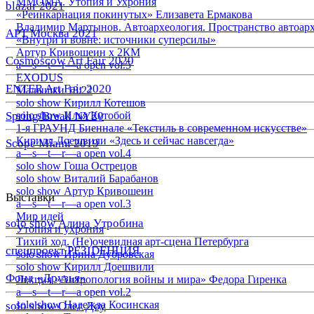
ММОМА. Утопия и Ухрония
blazar 2021
«Реинкарнация покинутых» Елизавета Ермакова
Владимир Мартынов. Автоархеология. Пространство автоар
АРТ Москва 2021
«Внутри и вовне: источники суперсилы»
Артур Кривошеин х 2КМ
Cosmoscow Art Fair 2020
a—s—t—r—a open vol.5
EXODUS
ENTER Art Fair 2020
Малышки 18:22
solo show Кирилл Котешов
Spring/Break NY20
solo show Илья Кутобой
1-я ГРАУНД Биеннале «Текстиль в современном искусстве»
Кирилл Доешвили «Здесь и сейчас навсегда»
Scope Miami 2019
a—s—t—r—a open vol.4
solo show Гоша Острецов
solo show Виталий Барабанов
solo show Артур Кривошеин
Выставки
a—s—t—r—a open vol.3
Мир идей
solo show Алина Утробина
Утопия и ухрония
Тихий ход. (Не)очевидная арт-сцена Петербурга
спецпроект РЕЗIDЕНЦИЯ
solo show Ирина Дубровская
solo show Кирилл Доешвили
Фонд «Друзья»
Лекция «Антропология войны и мира» Федора Гиренка
a—s—t—r—a open vol.2
solo show Надежда Косинская
solo show Олег Доу