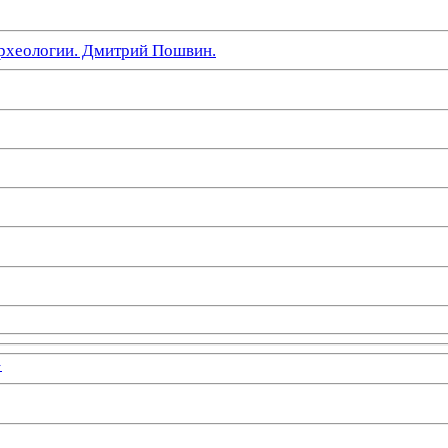
рхеологии. Дмитрий Пошвин.
»