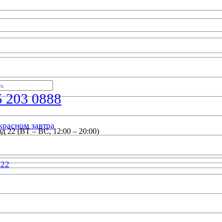
5 203 0888
красном завтра
д 22 (ВТ – ВС, 12:00 – 20:00)
022