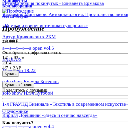
Манифесты
«Реинкарнация покинутых» Елизавета Ермакова
Коллаборации
Владимир Мартынов. Автоархеология. Пространство автоа
Хегай Мария
«Внутри и вовне: источники суперсилы»
Пробуждение
Артур Кривошеин х 2КМ
250 000 ₽
a—s—t—r—a open vol.5
Фотобумага, цифровая печать
141 х 93 см
EXODUS
2014
4/7 + 2АР
Малышки 18:22
Купить
solo show Кирилл Котешов
Купить в 1 клик
Поделитесь с друзьями
solo show Илья Кутобой
1-я ГРАУНД Биеннале «Текстиль в современном искусстве
О художнике
Кирилл Доешвили «Здесь и сейчас навсегда»
Как получить?
a—s—t—r—a open vol.4