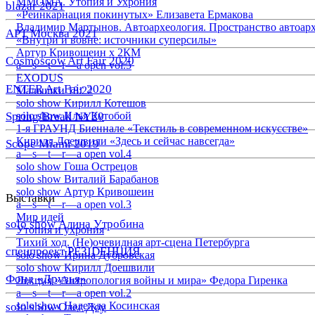
ММОМА. Утопия и Ухрония
blazar 2021
«Реинкарнация покинутых» Елизавета Ермакова
Владимир Мартынов. Автоархеология. Пространство автоар
АРТ Москва 2021
«Внутри и вовне: источники суперсилы»
Артур Кривошеин х 2КМ
Cosmoscow Art Fair 2020
a—s—t—r—a open vol.5
EXODUS
ENTER Art Fair 2020
Малышки 18:22
solo show Кирилл Котешов
Spring/Break NY20
solo show Илья Кутобой
1-я ГРАУНД Биеннале «Текстиль в современном искусстве»
Кирилл Доешвили «Здесь и сейчас навсегда»
Scope Miami 2019
a—s—t—r—a open vol.4
solo show Гоша Острецов
solo show Виталий Барабанов
solo show Артур Кривошеин
Выставки
a—s—t—r—a open vol.3
Мир идей
solo show Алина Утробина
Утопия и ухрония
Тихий ход. (Не)очевидная арт-сцена Петербурга
спецпроект РЕЗIDЕНЦИЯ
solo show Ирина Дубровская
solo show Кирилл Доешвили
Фонд «Друзья»
Лекция «Антропология войны и мира» Федора Гиренка
a—s—t—r—a open vol.2
solo show Надежда Косинская
solo show Олег Доу