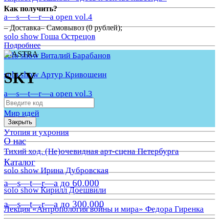
Как получить?
a—s—t—r—a open vol.4
– Доставка– Самовывоз (0 рублей);
solo show Гоша Острецов
Подробнее
solo show Виталий Барабанов
SKY
solo show Артур Кривошеин
a—s—t—r—a open vol.3
Мир идей
Закрыть
Утопия и ухрония
О нас
Тихий ход. (Не)очевидная арт-сцена Петербурга
Каталог
solo show Ирина Дубровская
a—s—t—r—a до 60.000
solo show Кирилл Доешвили
a—s—t—r—a до 300.000
Лекция «Антропология войны и мира» Федора Гиренка