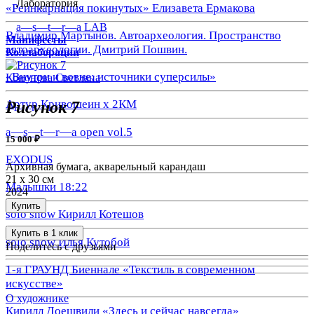
Лаборатория
«Реинкарнация покинутых» Елизавета Ермакова
a—s—t—r—a LAB
Владимир Мартынов. Автоархеология. Пространство
Манифесты
автоархеологии. Дмитрий Пошвин.
Коллаборации
«Внутри и вовне: источники суперсилы»
Кононова Светлана
Артур Кривошеин х 2КМ
Рисунок 7
a—s—t—r—a open vol.5
15 000 ₽
EXODUS
Архивная бумага, акварельный карандаш
21 х 30 см
Малышки 18:22
2024
Купить
solo show Кирилл Котешов
Купить в 1 клик
solo show Илья Кутобой
Поделитесь с друзьями
1-я ГРАУНД Биеннале «Текстиль в современном
искусстве»
О художнике
Кирилл Доешвили «Здесь и сейчас навсегда»