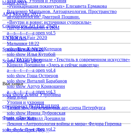
ММОМА. Утопия и Ухрония
blazar 2021
«Реинкарнация покинутых» Елизавета Ермакова
Владимир Мартынов. Автоархеология. Пространство
АРТ Москва 2021
автоархеологии. Дмитрий Пошвин.
«Внутри и вовне: источники суперсилы»
Cosmoscow Art Fair 2020
Артур Кривошеин х 2КМ
a—s—t—r—a open vol.5
ENTER Art Fair 2020
EXODUS
Малышки 18:22
Spring/Break NY20
solo show Кирилл Котешов
solo show Илья Кутобой
1-я ГРАУНД Биеннале «Текстиль в современном искусстве»
Scope Miami 2019
Кирилл Доешвили «Здесь и сейчас навсегда»
a—s—t—r—a open vol.4
solo show Гоша Острецов
solo show Виталий Барабанов
Выставки
solo show Артур Кривошеин
a—s—t—r—a open vol.3
solo show Алина Утробина
Мир идей
Утопия и ухрония
спецпроект РЕЗIDЕНЦИЯ
Тихий ход. (Не)очевидная арт-сцена Петербурга
solo show Ирина Дубровская
Фонд «Друзья»
solo show Кирилл Доешвили
Лекция «Антропология войны и мира» Федора Гиренка
a—s—t—r—a open vol.2
solo show Олег Доу