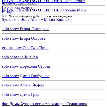
PRIVATE BANKING ОТКРЫТИЕ х Егор Остров
Конфиденциальность
Публичная оферта
PRIVATE BANKING ОТКРЫТИЕ х Оксана Мась
Возврат
© 2026. a—с—t—р—a gallery. Все права защищены.
Symbiosis: Jolie Alien + Mikita Kunitski
solo show Егора Лаптарева
solo show Егора Острова
group show One.Two.Three
solo show Jolie Alien
solo show Дорохова Сергея
solo show Димы Горбунова
solo show Алисы Йоффе
solo show Димы Гред
duo Димы Хунцельвег и Александра Селиванова