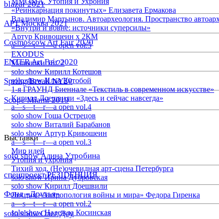
ММОМА. Утопия и Ухрония
blazar 2021
«Реинкарнация покинутых» Елизавета Ермакова
Владимир Мартынов. Автоархеология. Пространство автоар
АРТ Москва 2021
«Внутри и вовне: источники суперсилы»
Артур Кривошеин х 2КМ
Cosmoscow Art Fair 2020
a—s—t—r—a open vol.5
EXODUS
ENTER Art Fair 2020
Малышки 18:22
solo show Кирилл Котешов
Spring/Break NY20
solo show Илья Кутобой
1-я ГРАУНД Биеннале «Текстиль в современном искусстве»
Кирилл Доешвили «Здесь и сейчас навсегда»
Scope Miami 2019
a—s—t—r—a open vol.4
solo show Гоша Острецов
solo show Виталий Барабанов
solo show Артур Кривошеин
Выставки
a—s—t—r—a open vol.3
Мир идей
solo show Алина Утробина
Утопия и ухрония
Тихий ход. (Не)очевидная арт-сцена Петербурга
спецпроект РЕЗIDЕНЦИЯ
solo show Ирина Дубровская
solo show Кирилл Доешвили
Фонд «Друзья»
Лекция «Антропология войны и мира» Федора Гиренка
a—s—t—r—a open vol.2
solo show Надежда Косинская
solo show Олег Доу