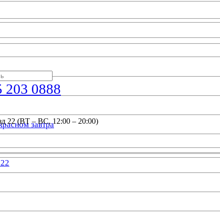
5 203 0888
д 22 (ВТ – ВС, 12:00 – 20:00)
красном завтра
022