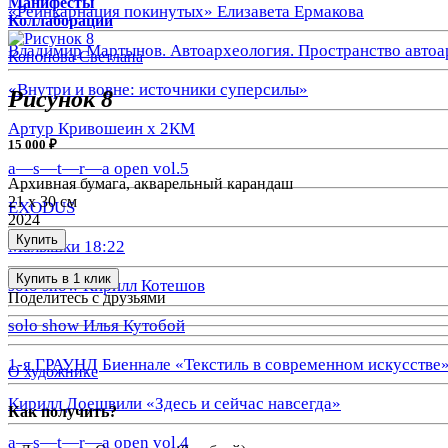
Манифесты
«Реинкарнация покинутых» Елизавета Ермакова
Коллаборации
Владимир Мартынов. Автоархеология. Пространство автоа
Кононова Светлана
«Внутри и вовне: источники суперсилы»
Рисунок 8
Артур Кривошеин х 2КМ
15 000 ₽
a—s—t—r—a open vol.5
Архивная бумага, акварельный карандаш
21 х 30 см
EXODUS
2024
Купить
Малышки 18:22
Купить в 1 клик
solo show Кирилл Котешов
Поделитесь с друзьями
solo show Илья Кутобой
1-я ГРАУНД Биеннале «Текстиль в современном искусстве
О художнике
Кирилл Доешвили «Здесь и сейчас навсегда»
Как получить?
a—s—t—r—a open vol.4