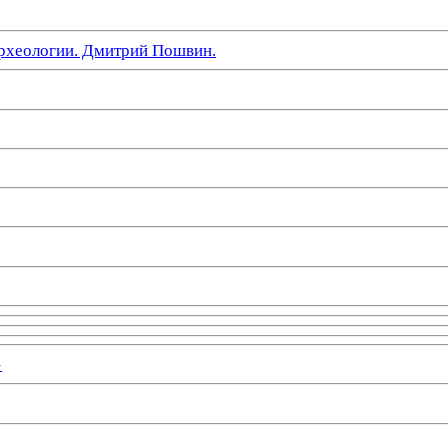
рхеологии. Дмитрий Пошвин.
»