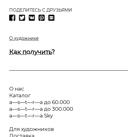
ПОДЕЛИТЕСЬ С ДРУЗЬЯМИ
О художнике
Как получить?
О нас
Каталог
a—s—t—r—a до 60.000
a—s—t—r—a до 300.000
a—s—t—r—a Sky
Для художников
Доставка