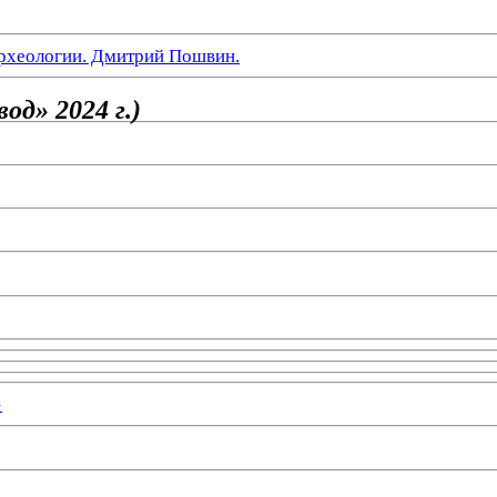
рхеологии. Дмитрий Пошвин.
од» 2024 г.)
»