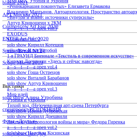
ММОМА. Утопия и Ухрония
blazar 2021
«Реинкарнация покинутых» Елизавета Ермакова
Владимир Мартынов. Автоархеология. Пространство автоар
АРТ Москва 2021
«Внутри и вовне: источники суперсилы»
Артур Кривошеин х 2КМ
Cosmoscow Art Fair 2020
a—s—t—r—a open vol.5
EXODUS
ENTER Art Fair 2020
Малышки 18:22
solo show Кирилл Котешов
Spring/Break NY20
solo show Илья Кутобой
1-я ГРАУНД Биеннале «Текстиль в современном искусстве»
Кирилл Доешвили «Здесь и сейчас навсегда»
Scope Miami 2019
a—s—t—r—a open vol.4
solo show Гоша Острецов
solo show Виталий Барабанов
solo show Артур Кривошеин
Выставки
a—s—t—r—a open vol.3
Мир идей
solo show Алина Утробина
Утопия и ухрония
Тихий ход. (Не)очевидная арт-сцена Петербурга
спецпроект РЕЗIDЕНЦИЯ
solo show Ирина Дубровская
solo show Кирилл Доешвили
Фонд «Друзья»
Лекция «Антропология войны и мира» Федора Гиренка
a—s—t—r—a open vol.2
solo show Надежда Косинская
solo show Олег Доу