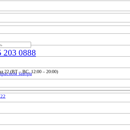
5 203 0888
д 22 (ВТ – ВС, 12:00 – 20:00)
красном завтра
022