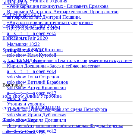
ММОМА. Утопия и Ухрония
blazar 2021
«Реинкарнация покинутых» Елизавета Ермакова
Владимир Мартынов. Автоархеология. Пространство
АРТ Москва 2021
автоархеологии. Дмитрий Пошвин.
«Внутри и вовне: источники суперсилы»
Cosmoscow Art Fair 2020
Артур Кривошеин х 2КМ
a—s—t—r—a open vol.5
ENTER Art Fair 2020
EXODUS
Малышки 18:22
Spring/Break NY20
solo show Кирилл Котешов
solo show Илья Кутобой
1-я ГРАУНД Биеннале «Текстиль в современном искусстве»
Scope Miami 2019
Кирилл Доешвили «Здесь и сейчас навсегда»
a—s—t—r—a open vol.4
solo show Гоша Острецов
solo show Виталий Барабанов
Выставки
solo show Артур Кривошеин
a—s—t—r—a open vol.3
solo show Алина Утробина
Мир идей
Утопия и ухрония
спецпроект РЕЗIDЕНЦИЯ
Тихий ход. (Не)очевидная арт-сцена Петербурга
solo show Ирина Дубровская
Фонд «Друзья»
solo show Кирилл Доешвили
Лекция «Антропология войны и мира» Федора Гиренка
a—s—t—r—a open vol.2
solo show Олег Доу