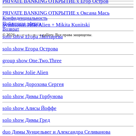
PRIVATE BANKING ОТКРЫТИЕ х Егор Остров
PRIVATE BANKING ОТКРЫТИЕ х Оксана Мась
Конфиденциальность
Публичная оферта
Symbiosis: Jolie Alien + Mikita Kunitski
Возврат
© 2026. a—с—t—р—a gallery. Все права защищены.
solo show Егора Лаптарева
solo show Егора Острова
group show One.Two.Three
solo show Jolie Alien
solo show Дорохова Сергея
solo show Димы Горбунова
solo show Алисы Йоффе
solo show Димы Гред
duo Димы Хунцельвег и Александра Селиванова