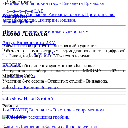
Лаборатория
«Реинкарнация покинутых» Елизавета Ермакова
a—s—t—r—a LAB
Владимир Мартынов. Автоархеология. Пространство
Манифесты
автоархеологии. Дмитрий Пошвин.
Коллаборации
«Внутри и вовне: источники суперсилы»
Рябов Алексей
Артур Кривошеин х 2КМ
Алексей Рябов (р. 1986) – московский художник.
Работает с компьютерным 3д-моделированием, цифровой
a—s—t—r—a open vol.5
графикой, видеоиграми и VR- технологиями.
EXODUS
Участник объединения художников «Багрянка».
Выпускник «Свободных мастерских» ММОМА в 2020г и
МАРХИ в 2009г.
Малышки 18:22
Участник 8-го сезона «Открытых студий» Винзавода.
solo show Кирилл Котешов
solo show Илья Кутобой
Работы
1-я ГРАУНД Биеннале «Текстиль в современном
искусстве»
Кирилл Доешвили «Здесь и сейчас навсегда»