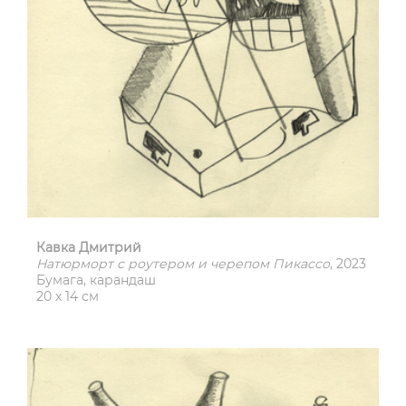
Кавка Дмитрий
Натюрморт с роутером и черепом Пикассо
, 2023
Бумага, карандаш
20 х 14 см